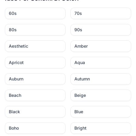
60s
70s
80s
90s
Aesthetic
Amber
Apricot
Aqua
Auburn
Autumn
Beach
Beige
Black
Blue
Boho
Bright