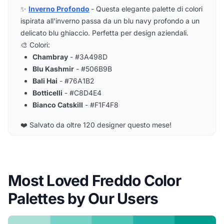
✨
Inverno Profondo
- Questa elegante palette di colori
ispirata all'inverno passa da un blu navy profondo a un
delicato blu ghiaccio. Perfetta per design aziendali.
🎨 Colori:
Chambray
- #3A498D
Blu Kashmir
- #506B9B
Bali Hai
- #76A1B2
Botticelli
- #C8D4E4
Bianco Catskill
- #F1F4F8
❤️ Salvato da oltre 120 designer questo mese!
Most Loved Freddo Color
Palettes by Our Users