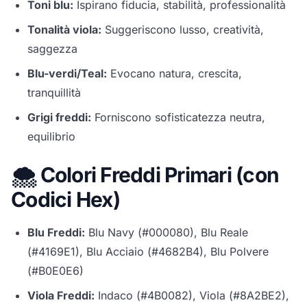
Toni blu:
Ispirano fiducia, stabilità, professionalità
Tonalità viola:
Suggeriscono lusso, creatività,
saggezza
Blu-verdi/Teal:
Evocano natura, crescita,
tranquillità
Grigi freddi:
Forniscono sofisticatezza neutra,
equilibrio
🌨️ Colori Freddi Primari (con
Codici Hex)
Blu Freddi:
Blu Navy (#000080), Blu Reale
(#4169E1), Blu Acciaio (#4682B4), Blu Polvere
(#B0E0E6)
Viola Freddi:
Indaco (#4B0082), Viola (#8A2BE2),