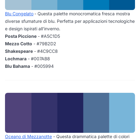
Blu Congelato
- Questa palette monocromatica fresca mostra
diverse sfumature di blu. Perfetta per applicazioni tecnologiche
e design ispirati all'inverno.
Posta Piccione
- #A5C1D5
Mezzo Cotto
- #79B2D2
Shakespeare
- #4C9CC8
Lochmara
- #007AB8
Blu Bahama
- #005994
Oceano di Mezzanotte
- Questa drammatica palette di colori