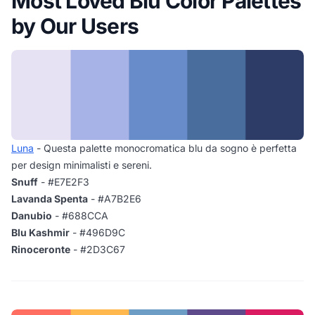
Most Loved Blu Color Palettes
by Our Users
Luna
- Questa palette monocromatica blu da sogno è perfetta
per design minimalisti e sereni.
Snuff
- #E7E2F3
Lavanda Spenta
- #A7B2E6
Danubio
- #688CCA
Blu Kashmir
- #496D9C
Rinoceronte
- #2D3C67