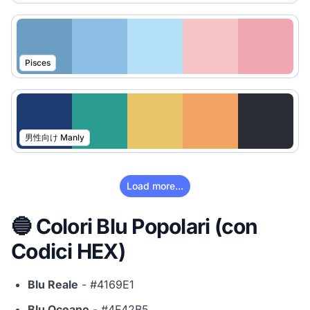
Pisces
男性向け Manly
Load more...
🔵 Colori Blu Popolari (con
Codici HEX)
Blu Reale
- #4169E1
Blu Oceano
- #4F42B5