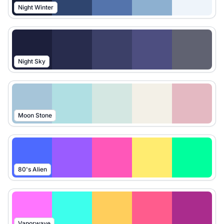
Night Winter
Night Sky
Moon Stone
80's Alien
Vaporwave