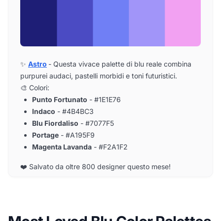
✨
Astro
- Questa vivace palette di blu reale combina
purpurei audaci, pastelli morbidi e toni futuristici.
🎨 Colori:
Punto Fortunato
- #1E1E76
Indaco
- #4B4BC3
Blu Fiordaliso
- #7077F5
Portage
- #A195F9
Magenta Lavanda
- #F2A1F2
❤️ Salvato da oltre 800 designer questo mese!