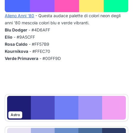
Alieno Anni '80
- Questa audace palette di colori neon degli
anni '80 mescola colori blu e verde vibranti.
Blu Dodger
- #4D6AFF
Elio
- #9A5CFF
Rosa Caldo
- #FF57B9
Kournikova
- #FFEC70
Verde Primavera
- #00FF9D
Astro