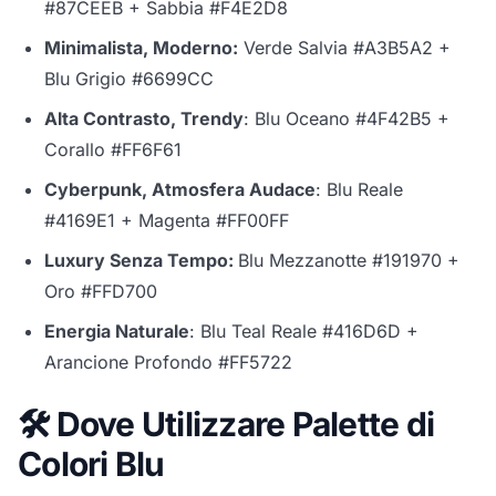
#87CEEB + Sabbia #F4E2D8
Minimalista, Moderno:
Verde Salvia #A3B5A2 +
Blu Grigio #6699CC
Alta Contrasto, Trendy
: Blu Oceano #4F42B5 +
Corallo #FF6F61
Cyberpunk, Atmosfera Audace
: Blu Reale
#4169E1 + Magenta #FF00FF
Luxury Senza Tempo:
Blu Mezzanotte #191970 +
Oro #FFD700
Energia Naturale
: Blu Teal Reale #416D6D +
Arancione Profondo #FF5722
🛠️ Dove Utilizzare Palette di
Colori Blu