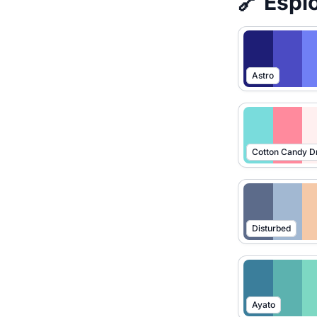
🔗 Esplo
Astro
Cotton Candy 
Disturbed
Ayato