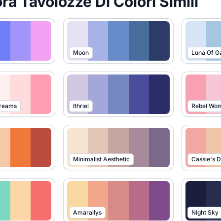
ra Tavolozze Di Colori Simili
Moon
Luna Of G
Dreams
Ithriel
Rebel Wo
Minimalist Aesthetic
Cassie's 
Amarallys
Night Sky