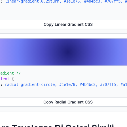
d:
linear-gradient(0.25turn, #1e1e76, #4b4bc3, #707ff5, 
Copy Linear Gradient CSS
radient */
dient
{
d:
radial-gradient(circle, #1e1e76, #4b4bc3, #707ff5, #a
Copy Radial Gradient CSS