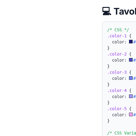
💻 Tavo
/* CSS */
.color-1
{
  color: 
#
}
.color-2
{
  color: 
#
}
.color-3
{
  color: 
#
}
.color-4
{
  color: 
#
}
.color-5
{
  color: 
#
}
/* CSS Vari