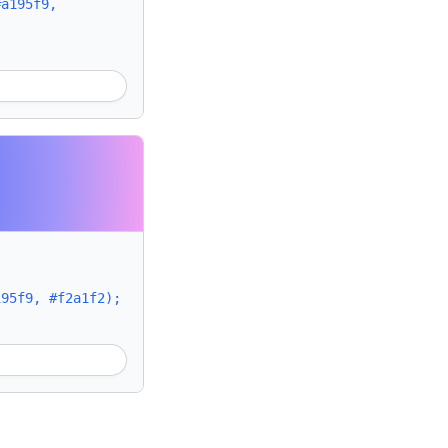
#a195f9,
195f9, #f2a1f2);