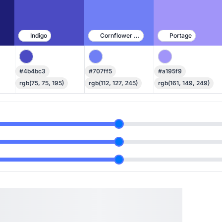
Indigo
Cornflower Blue
Portage
#4b4bc3
#707ff5
#a195f9
rgb(75, 75, 195)
rgb(112, 127, 245)
rgb(161, 149, 249)