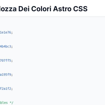
lozza Dei Colori Astro CSS
1e1e76
;
4b4bc3
;
707ff5
;
a195f9
;
f2a1f2
;
ables */