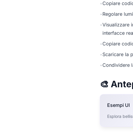
•
Copiare codic
•
Regolare lumi
•
Visualizzare 
interfacce rea
•
Copiare codic
•
Scaricare la p
•
Condividere l
🎨 Ante
Esempi UI
Esplora belli