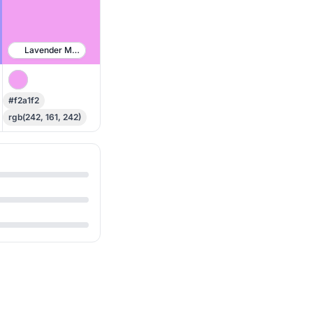
Lavender Magenta
#f2a1f2
rgb(242, 161, 242)