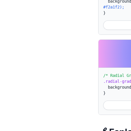
backgroun
#f2a1f2);
}
/* Radial G
.radial-gra
backgroun
}