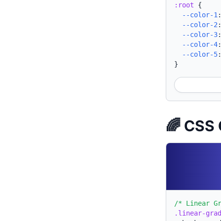
:root
{
--color-1
--color-2
--color-3
--color-4
--color-5
}
🌈 CSS 
/* Linear G
.linear-gra