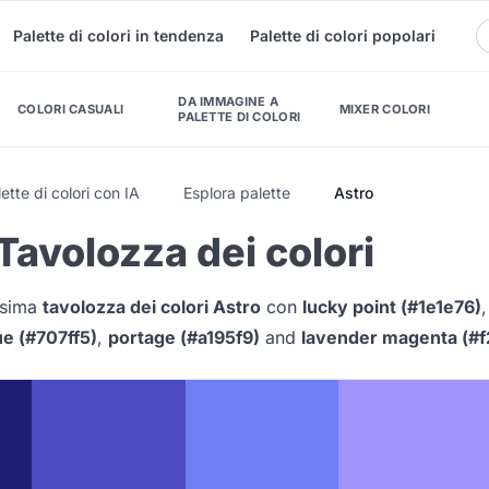
Palette di colori in tendenza
Palette di colori popolari
DA IMMAGINE A
COLORI CASUALI
MIXER COLORI
PALETTE DI COLORI
ette di colori con IA
Esplora palette
Astro
Tavolozza dei colori
issima
tavolozza dei colori Astro
con
lucky point (#1e1e76)
ue (#707ff5)
,
portage (#a195f9)
and
lavender magenta (#f