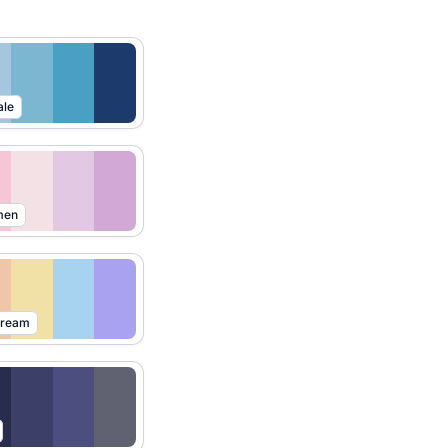
ale
men
Dream