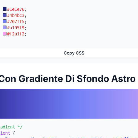
:
#1e1e76
;
:
#4b4bc3
;
:
#707ff5
;
:
#a195f9
;
:
#f2a1f2
;
Copy CSS
Con Gradiente Di Sfondo Astro
radient */
dient
{