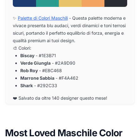
✨
Palette di Colori Maschili
- Questa palette moderna e
vivace presenta blu audaci, verdi dinamici e toni terrosi
sicuri, portando il perfetto equilibrio di forza, energia e
qualità premium ai tuoi design.
🎨 Colori:
Biscay
- #1E3B71
Verde Giungla
- #2A9D90
Rob Roy
- #E8C468
Marrone Sabbia
- #F4A462
Shark
- #292C33
❤️ Salvato da oltre 140 designer questo mese!
Most Loved Maschile Color