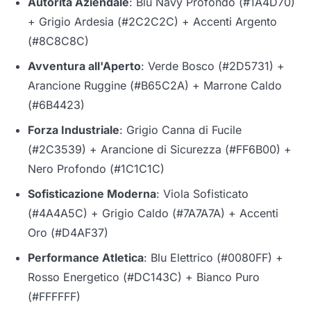
Autorità Aziendale
: Blu Navy Profondo (#1A4D70)
+ Grigio Ardesia (#2C2C2C) + Accenti Argento
(#8C8C8C)
Avventura all'Aperto
: Verde Bosco (#2D5731) +
Arancione Ruggine (#B65C2A) + Marrone Caldo
(#6B4423)
Forza Industriale
: Grigio Canna di Fucile
(#2C3539) + Arancione di Sicurezza (#FF6B00) +
Nero Profondo (#1C1C1C)
Sofisticazione Moderna
: Viola Sofisticato
(#4A4A5C) + Grigio Caldo (#7A7A7A) + Accenti
Oro (#D4AF37)
Performance Atletica
: Blu Elettrico (#0080FF) +
Rosso Energetico (#DC143C) + Bianco Puro
(#FFFFFF)