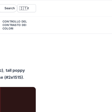
🇮🇹
Search
it
CONTROLLO DEL
CONTRASTO DEI
COLORI
c)
,
tall poppy
se (#2e1515)
.