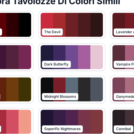
ra Tavolozze Di Colori Simili
The Devil
Dark Butterfly
Vampire F
Midnight Blossoms
Ganymede
Soporific Nightmares
Cannibal