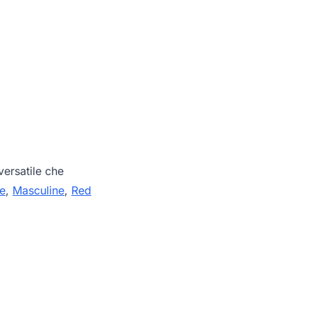
ersatile che
re
,
Masculine
,
Red