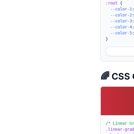
:root
{
--color-1
--color-2
--color-3
--color-4
--color-5
}
🌈 CSS 
/* Linear G
.linear-gra