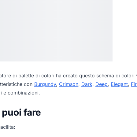
tore di palette di colori
ha creato questo schema di colori v
tteristiche con
Burgundy
,
Crimson
,
Dark
,
Deep
,
Elegant
,
Fi
ri e combinazioni.
 puoi fare
acilita: