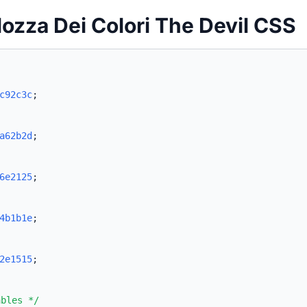
lozza Dei Colori The Devil CSS
c92c3c
;
a62b2d
;
6e2125
;
4b1b1e
;
2e1515
;
ables */