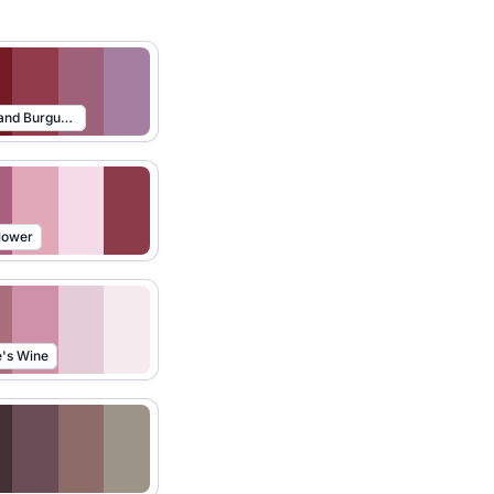
Lavender and Burgundy
lower
's Wine