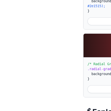
backgroun
#2e1515);
}
/* Radial G
.radial-gra
backgroun
}