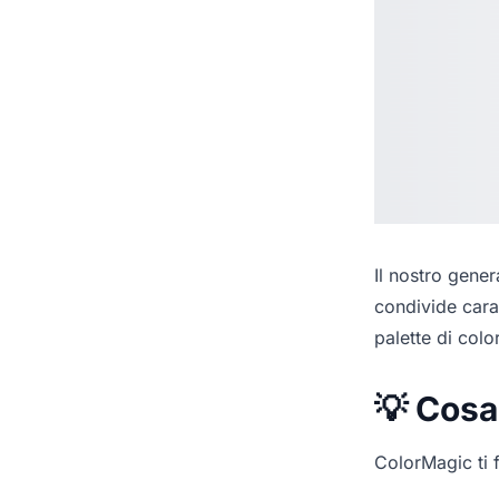
Il nostro
genera
condivide cara
palette di colo
💡 Cosa
ColorMagic ti f