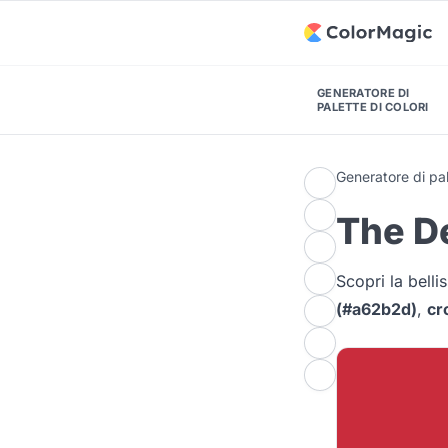
GENERATORE DI
PALETTE DI COLORI
Generatore di pal
The De
Scopri la bell
(#a62b2d)
,
cr