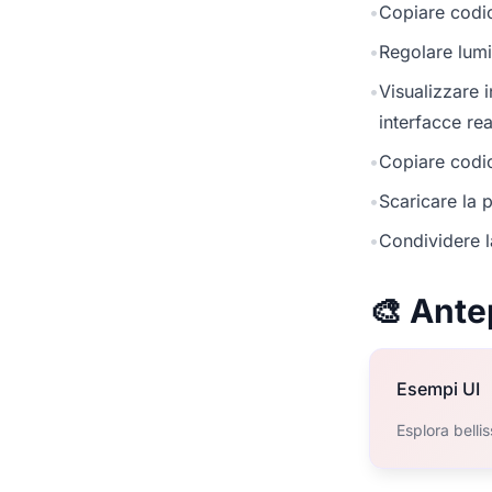
•
Copiare codic
•
Regolare lumi
•
Visualizzare 
interfacce rea
•
Copiare codic
•
Scaricare la p
•
Condividere l
🎨 Ante
Esempi UI
Esplora belli