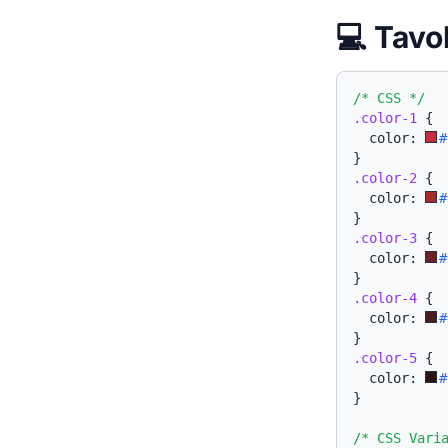
💻 Tavo
/* CSS */
.color-1
{
  color: 
#
}
.color-2
{
  color: 
#
}
.color-3
{
  color: 
#
}
.color-4
{
  color: 
#
}
.color-5
{
  color: 
#
}
/* CSS Vari