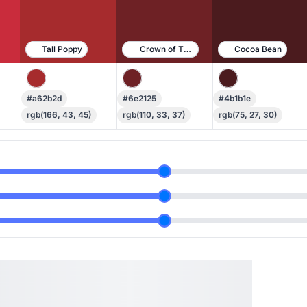
Tall Poppy
Crown of Thorns
Cocoa Bean
#a62b2d
#6e2125
#4b1b1e
rgb(166, 43, 45)
rgb(110, 33, 37)
rgb(75, 27, 30)