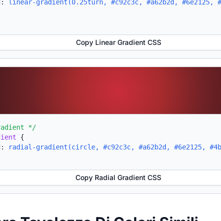
d:
linear-gradient(0.25turn, #c92c3c, #a62b2d, #6e2125, 
Copy Linear Gradient CSS
radient */
dient
{
d:
radial-gradient(circle, #c92c3c, #a62b2d, #6e2125, #4
Copy Radial Gradient CSS