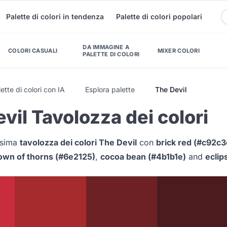
Palette di colori in tendenza
Palette di colori popolari
DA IMMAGINE A
COLORI CASUALI
MIXER COLORI
PALETTE DI COLORI
ette di colori con IA
Esplora palette
The Devil
vil Tavolozza dei colori
issima
tavolozza dei colori The Devil
con
brick red (#c92c3
own of thorns (#6e2125)
,
cocoa bean (#4b1b1e)
and
eclip