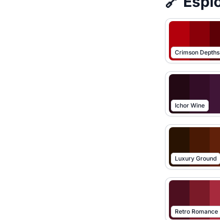
🔗 Esplo
Crimson Depths
Ichor Wine
Luxury Ground
Retro Romance