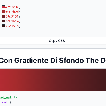
:
#c92c3c
;
:
#a62b2d
;
:
#6e2125
;
:
#4b1b1e
;
:
#2e1515
;
Copy CSS
Con Gradiente Di Sfondo The D
radient */
dient
{