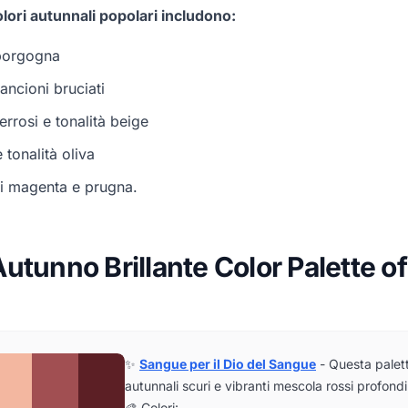
lori autunnali popolari includono:
 borgogna
rancioni bruciati
errosi e tonalità beige
 tonalità oliva
di magenta e prugna.
utunno Brillante Color Palette of
✨
Sangue per il Dio del Sangue
- Questa palett
autunnali scuri e vibranti mescola rossi profondi
🎨 Colori: