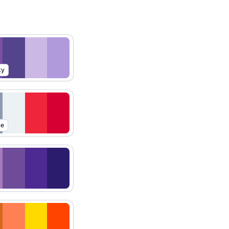
ky
ce