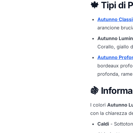
🍁 Tipi di 
Autunno Class
arancione bruci
Autunno Lumi
Corallo, giallo 
Autunno Profo
bordeaux profon
profonda, rame
🍇 Informa
I colori
Autunno L
con la chiarezza d
Caldi
- Sottotoni