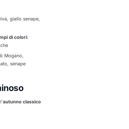
iva, giallo senape,
pi di colori:
cche
i:
Mogano,
lato, senape
minoso
l'
autunno classico