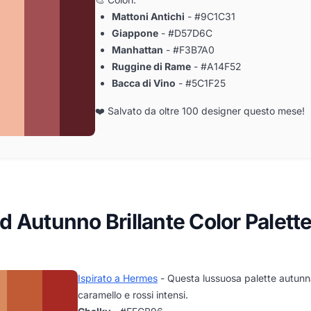
Mattoni Antichi
- #9C1C31
Giappone
- #D57D6C
Manhattan
- #F3B7A0
Ruggine di Rame
- #A14F52
Bacca di Vino
- #5C1F25
❤️ Salvato da oltre 100 designer questo mese!
 Autunno Brillante Color Palett
Ispirato a Hermes
- Questa lussuosa palette autunn
caramello e rossi intensi.