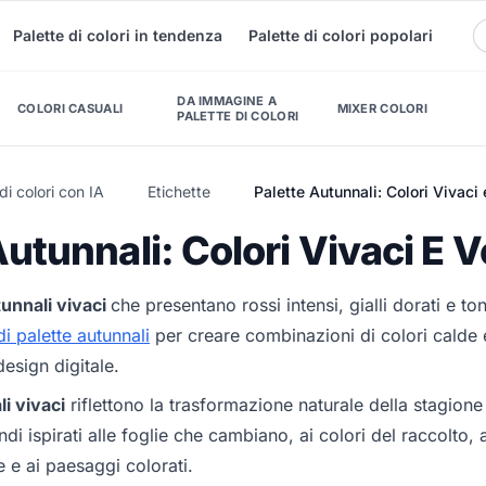
Palette di colori in tendenza
Palette di colori popolari
DA IMMAGINE A
COLORI CASUALI
MIXER COLORI
PALETTE DI COLORI
di colori con IA
Etichette
Palette Autunnali: Colori Vivaci 
Autunnali: Colori Vivaci E V
unnali vivaci
che presentano rossi intensi, gialli dorati e toni
i palette autunnali
per creare combinazioni di colori calde e
esign digitale.
i vivaci
riflettono la trasformazione naturale della stagione 
ndi ispirati alle foglie che cambiano, ai colori del raccolto, al
e e ai paesaggi colorati.