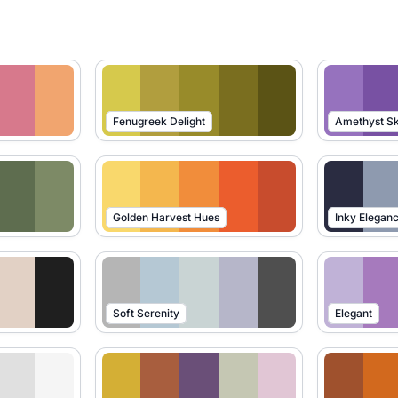
Fenugreek Delight
Amethyst S
Golden Harvest Hues
Inky Elegan
Soft Serenity
Elegant