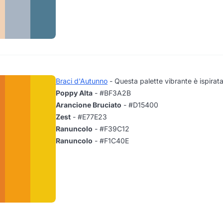
Braci d'Autunno
- Questa palette vibrante è ispirata 
Poppy Alta
- #BF3A2B
Arancione Bruciato
- #D15400
Zest
- #E77E23
Ranuncolo
- #F39C12
Ranuncolo
- #F1C40E