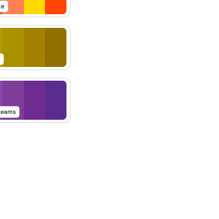
ze
k
reams