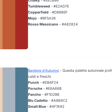
Chalky
- #EECB96
Tumbleweed
- #E2AD7E
Copperfield
- #D88B5F
Mojo
- #BF5A36
Rosso Messicano
- #A82824
Bagliore d'Autunno
- Questa palette autunnale pro
caldi e freschi.
Punch
- #DB4F24
Porsche
- #E6A66B
Pancho
- #F1D2B6
Blu Cadetto
- #A8B4C2
Smalt Blue
- #4F7A92