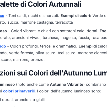
Palette di Colori Autunnali
ico
- Toni caldi, ricchi e smorzati.
Esempi di colori:
Verde ol
ato, zucca, marrone castagna, terracotta
noso
- Colori vibranti e chiari con sottotoni caldi dorati.
Esem
dorato, arancioni vivaci, turchese, magenta, fucsia, rosa ba
ndo
- Colori profondi, terrosi e drammatici.
Esempi di color
do, verde foresta, oliva scuro, teal scuro, marrone ciocco
 scuro, marrone, bronzo.
zioni sui Colori dell'Autunno Lu
uminoso
(noto anche come
Autunno Vibrante
) combinano 
ei
colori primaverili
. I colori dell'autunno luminoso sono:
 dorati, arancioni o gialli