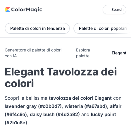
Search
Palette di colori in tendenza
Palette di colori popolari
Generatore di palette di colori
Esplora
Elegant
con IA
palette
Elegant Tavolozza dei
colori
Scopri la bellissima
tavolozza dei colori Elegant
con
lavender gray (#c0b2d7)
,
wisteria (#a67abd)
,
affair
(#6f4c9a)
,
daisy bush (#4d2a92)
and
lucky point
(#2b1c6e)
.