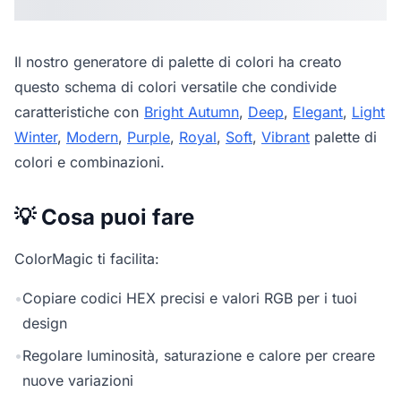
Il nostro
generatore di palette di colori
ha creato
questo schema di colori versatile che condivide
caratteristiche con
Bright Autumn
,
Deep
,
Elegant
,
Light
Winter
,
Modern
,
Purple
,
Royal
,
Soft
,
Vibrant
palette di
colori e combinazioni.
💡 Cosa puoi fare
ColorMagic ti facilita:
•
Copiare codici HEX precisi e valori RGB per i tuoi
design
•
Regolare luminosità, saturazione e calore per creare
nuove variazioni