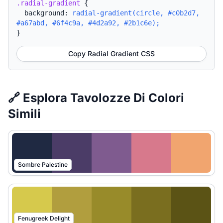
.radial-gradient
{
background:
radial-gradient(circle, #c0b2d7,
#a67abd, #6f4c9a, #4d2a92, #2b1c6e);
}
Copy Radial Gradient CSS
🔗 Esplora Tavolozze Di Colori
Simili
Sombre Palestine
Fenugreek Delight