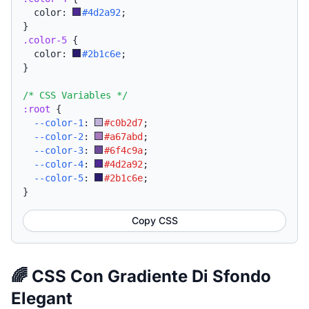
  color: 
#4d2a92
;
}
.color-5
{
  color: 
#2b1c6e
;
}
/* CSS Variables */
:root
{
--color-1
:
#c0b2d7
;
--color-2
:
#a67abd
;
--color-3
:
#6f4c9a
;
--color-4
:
#4d2a92
;
--color-5
:
#2b1c6e
;
}
Copy CSS
🌈 CSS Con Gradiente Di Sfondo
Elegant