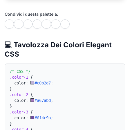
Condividi questa palette a:
💻 Tavolozza Dei Colori Elegant
CSS
/* CSS */
.color-1
{
  color: 
#c0b2d7
;
}
.color-2
{
  color: 
#a67abd
;
}
.color-3
{
  color: 
#6f4c9a
;
}
.color-4
{