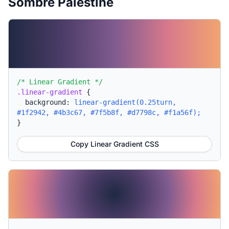
Sombre Palestine
/* Linear Gradient */
.linear-gradient
{
background:
linear-gradient(0.25turn,
#1f2942, #4b3c67, #7f5b8f, #d7798c, #f1a56f);
}
Copy Linear Gradient CSS