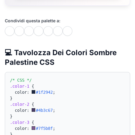
Condividi questa palette a:
💻 Tavolozza Dei Colori Sombre
Palestine CSS
/* CSS */
.color-1
{
  color: 
#1f2942
;
}
.color-2
{
  color: 
#4b3c67
;
}
.color-3
{
  color: 
#7f5b8f
;
}