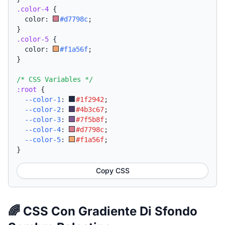
.color-4
{
  color: 
#d7798c
;
}
.color-5
{
  color: 
#f1a56f
;
}
/* CSS Variables */
:root
{
--color-1
:
#1f2942
;
--color-2
:
#4b3c67
;
--color-3
:
#7f5b8f
;
--color-4
:
#d7798c
;
--color-5
:
#f1a56f
;
}
Copy CSS
🌈 CSS Con Gradiente Di Sfondo