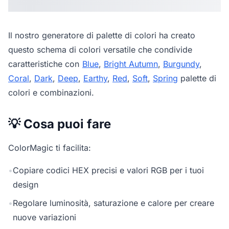
Il nostro
generatore di palette di colori
ha creato
questo schema di colori versatile che condivide
caratteristiche con
Blue
,
Bright Autumn
,
Burgundy
,
Coral
,
Dark
,
Deep
,
Earthy
,
Red
,
Soft
,
Spring
palette di
colori e combinazioni.
💡 Cosa puoi fare
ColorMagic ti facilita:
•
Copiare codici HEX precisi e valori RGB per i tuoi
design
•
Regolare luminosità, saturazione e calore per creare
nuove variazioni