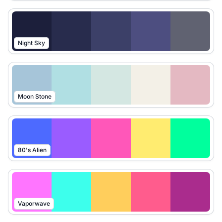
Night Sky
Moon Stone
80's Alien
Vaporwave