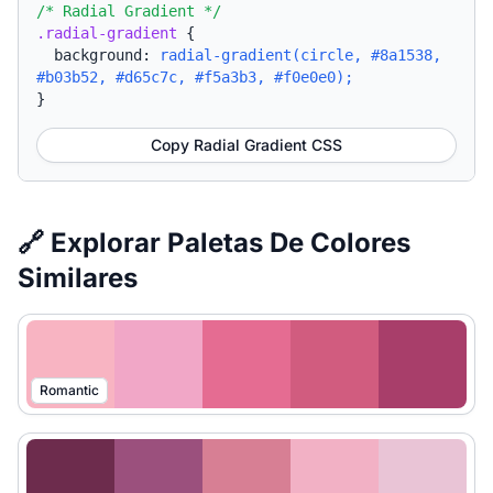
/* Radial Gradient */
.radial-gradient
{
background:
radial-gradient(circle, #8a1538,
#b03b52, #d65c7c, #f5a3b3, #f0e0e0);
}
Copy Radial Gradient CSS
🔗 Explorar Paletas De Colores
Similares
Romantic