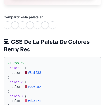
Compartir esta paleta en:
💻 CSS De La Paleta De Colores
Berry Red
/* CSS */
.color-1
{
  color: 
#8a1538
;
}
.color-2
{
  color: 
#b03b52
;
}
.color-3
{
  color: 
#d65c7c
;