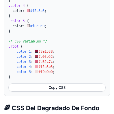
}
.color-4
{
  color: 
#f5a3b3
;
}
.color-5
{
  color: 
#f0e0e0
;
}
/* CSS Variables */
:root
{
--color-1
:
#8a1538
;
--color-2
:
#b03b52
;
--color-3
:
#d65c7c
;
--color-4
:
#f5a3b3
;
--color-5
:
#f0e0e0
;
}
Copy CSS
🌈 CSS Del Degradado De Fondo