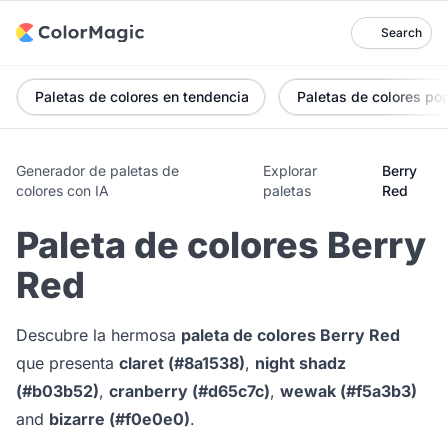
Search
Paletas de colores en tendencia
Paletas de colores po
Generador de paletas de
Explorar
Berry
colores con IA
paletas
Red
Paleta de colores Berry
Red
Descubre la hermosa
paleta de colores Berry Red
que presenta
claret (#8a1538)
,
night shadz
(#b03b52)
,
cranberry (#d65c7c)
,
wewak (#f5a3b3)
and
bizarre (#f0e0e0)
.