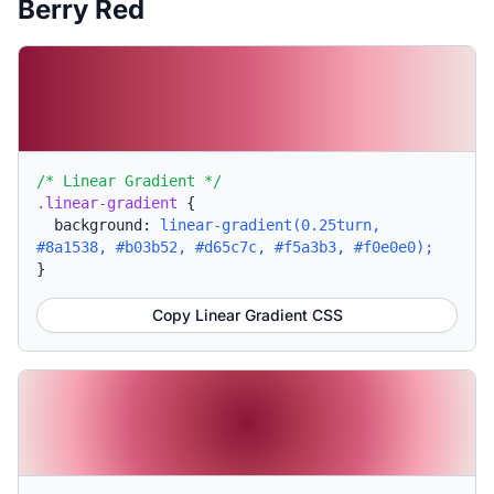
Berry Red
/* Linear Gradient */
.linear-gradient
{
background:
linear-gradient(0.25turn,
#8a1538, #b03b52, #d65c7c, #f5a3b3, #f0e0e0);
}
Copy Linear Gradient CSS