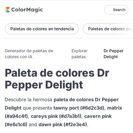
Search
Paletas de colores en tendencia
Paletas de colores po
Generador de paletas de
Explorar
Dr Pepper
colores con IA
paletas
Delight
Paleta de colores Dr
Pepper Delight
Descubre la hermosa
paleta de colores Dr Pepper
Delight
que presenta
tawny port (#6d2c3d)
,
matrix
(#a94c4f)
,
careys pink (#d7a3b1)
,
cavern pink
(#e6c1c6)
and
dawn pink (#f2e3e4)
.