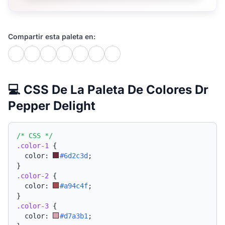
Compartir esta paleta en:
💻 CSS De La Paleta De Colores Dr
Pepper Delight
/* CSS */
.color-1
{
  color: 
#6d2c3d
;
}
.color-2
{
  color: 
#a94c4f
;
}
.color-3
{
  color: 
#d7a3b1
;