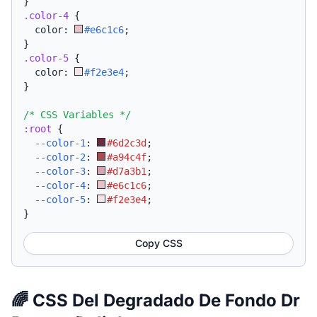
}
.color-4
{
  color: 
#e6c1c6
;
}
.color-5
{
  color: 
#f2e3e4
;
}
/* CSS Variables */
:root
{
--color-1
:
#6d2c3d
;
--color-2
:
#a94c4f
;
--color-3
:
#d7a3b1
;
--color-4
:
#e6c1c6
;
--color-5
:
#f2e3e4
;
}
Copy CSS
🌈 CSS Del Degradado De Fondo Dr