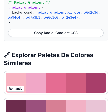
/* Radial Gradient */
.radial-gradient
{
background:
radial-gradient(circle, #6d2c3d,
#a94c4f, #d7a3b1, #e6c1c6, #f2e3e4);
}
Copy Radial Gradient CSS
🔗 Explorar Paletas De Colores
Similares
Romantic