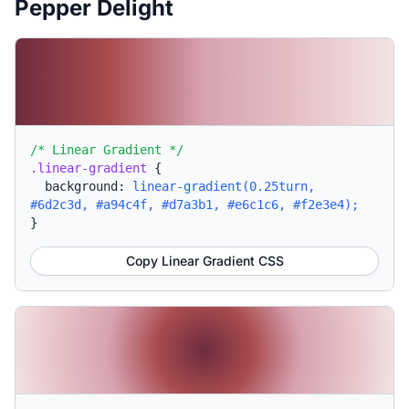
Pepper Delight
/* Linear Gradient */
.linear-gradient
{
background:
linear-gradient(0.25turn,
#6d2c3d, #a94c4f, #d7a3b1, #e6c1c6, #f2e3e4);
}
Copy Linear Gradient CSS