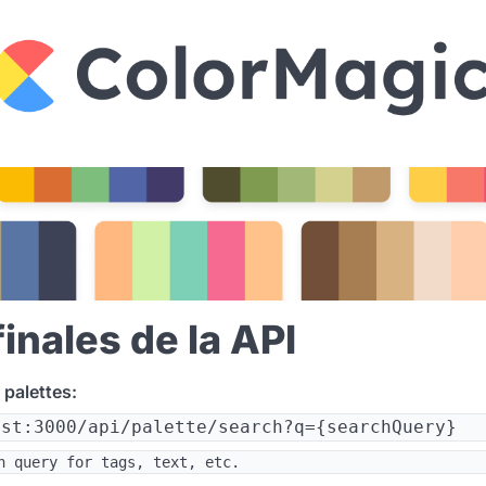
inales de la API
 palettes:
ost:3000/api/palette/search?q={searchQuery}
h query for tags, text, etc.