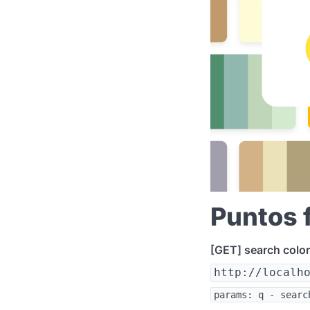
Puntos f
[GET] search color
http://localh
params: q - searc