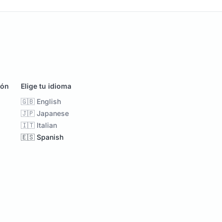
ión
Elige tu idioma
🇬🇧 English
🇯🇵 Japanese
🇮🇹 Italian
🇪🇸 Spanish