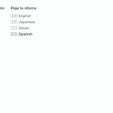
ión
Elige tu idioma
🇬🇧 English
🇯🇵 Japanese
🇮🇹 Italian
🇪🇸 Spanish