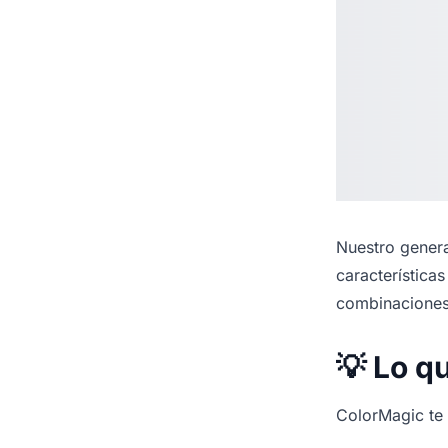
Nuestro
genera
característica
combinaciones
💡 Lo q
ColorMagic te f