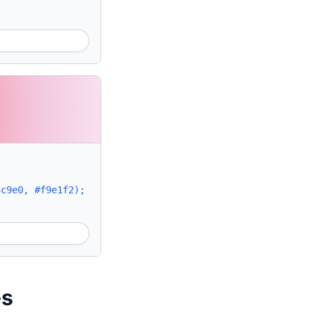
3c9e0, #f9e1f2);
es