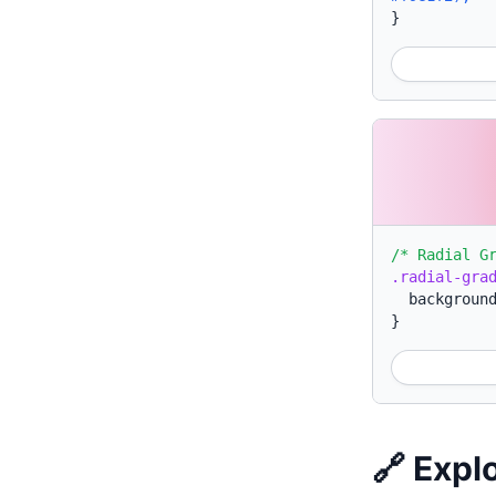
}
/* Radial G
.radial-gra
backgroun
}
🔗 Expl