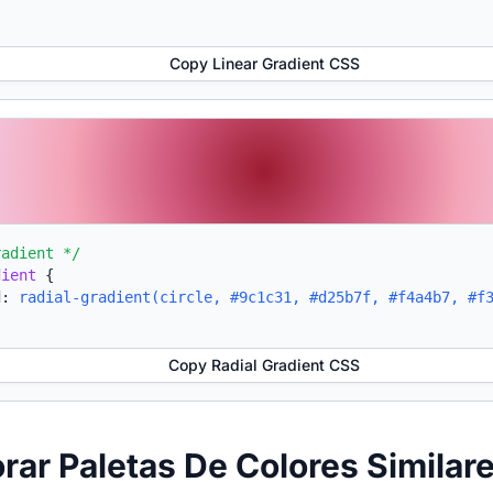
Copy Linear Gradient CSS
radient */
dient
{
d:
radial-gradient(circle, #9c1c31, #d25b7f, #f4a4b7, #f
Copy Radial Gradient CSS
orar Paletas De Colores Similar