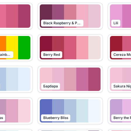
Black Raspberry & Plum
Lili
Airheads Sour Rainbow Berry
Berry Red
Cereza M
Барбара
Sakura Ni
ss
Blueberry Bliss
Berry the 