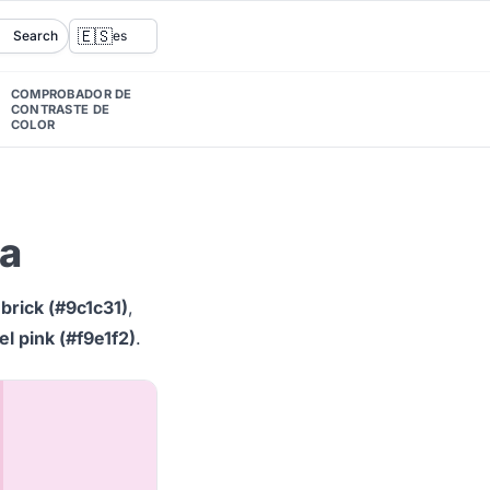
🇪🇸
Search
es
COMPROBADOR DE
CONTRASTE DE
COLOR
da
 brick (#9c1c31)
,
l pink (#f9e1f2)
.