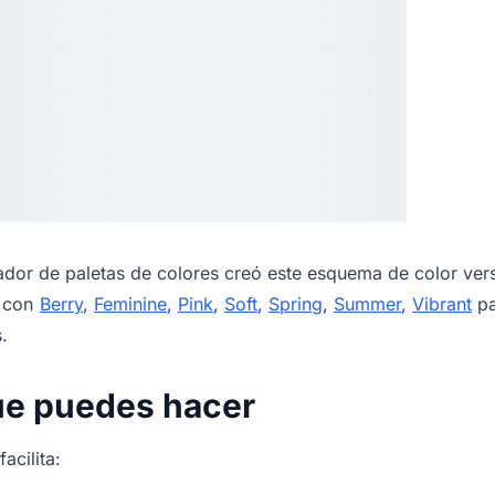
dor de paletas de colores
creó este esquema de color vers
s con
Berry
,
Feminine
,
Pink
,
Soft
,
Spring
,
Summer
,
Vibrant
pa
.
ue puedes hacer
acilita: