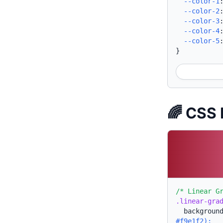
--color-1
--color-2
--color-3
--color-4
--color-5
}
🌈 CSS
/* Linear G
.linear-gra
backgroun
#f9e1f2);