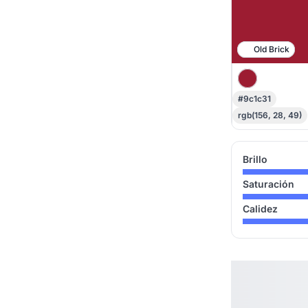
Old Brick
#9c1c31
rgb(156, 28, 49)
Brillo
Saturación
Calidez