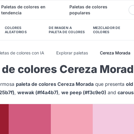
Paletas de colores en
Paletas de colores
tendencia
populares
COLORES
DE IMAGEN A
MEZCLADOR DE
ALEATORIOS
PALETA DE COLORES
COLORES
etas de colores con IA
Explorar paletas
Cereza Morada
a de colores Cereza Mora
hermosa
paleta de colores Cereza Morada
que presenta
old
25b7f)
,
wewak (#f4a4b7)
,
we peep (#f3c9e0)
and
carouse