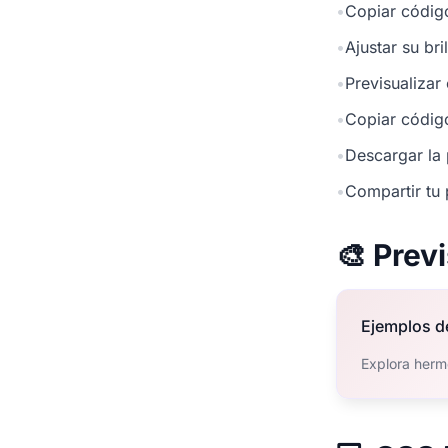
•
Copiar códig
•
Ajustar su br
•
Previsualizar
•
Copiar códig
•
Descargar la 
•
Compartir tu 
🎨 Prev
Ejemplos d
Explora herm