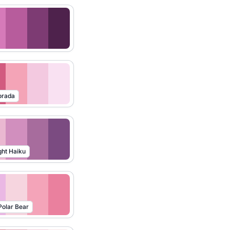
orada
ght Haiku
Polar Bear