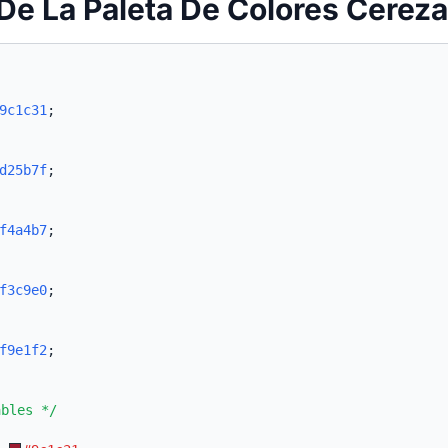
De La Paleta De Colores Cerez
9c1c31
;
d25b7f
;
f4a4b7
;
f3c9e0
;
f9e1f2
;
ables */