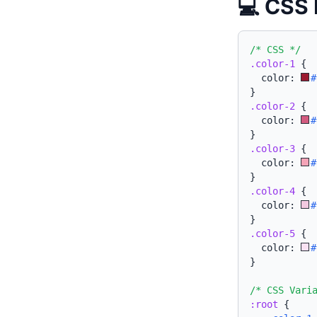
💻 CSS 
/* CSS */
.color-1
{
  color: 
#
}
.color-2
{
  color: 
#
}
.color-3
{
  color: 
#
}
.color-4
{
  color: 
#
}
.color-5
{
  color: 
#
}
/* CSS Vari
:root
{