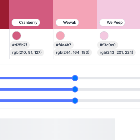
Cranberry
Wewak
We Peep
#d25b7f
#f4a4b7
#f3c9e0
rgb(210, 91, 127)
rgb(244, 164, 183)
rgb(243, 201, 224)