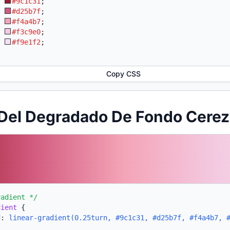
:
#9c1c31
;
:
#d25b7f
;
:
#f4a4b7
;
:
#f3c9e0
;
:
#f9e1f2
;
Copy CSS
 Del Degradado De Fondo Cere
radient */
dient
{
d:
linear-gradient(0.25turn, #9c1c31, #d25b7f, #f4a4b7, 