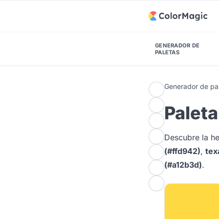
GENERADOR DE
PALETAS
Generador de pal
Palet
Descubre la 
(#ffd942)
,
tex
(#a12b3d)
.