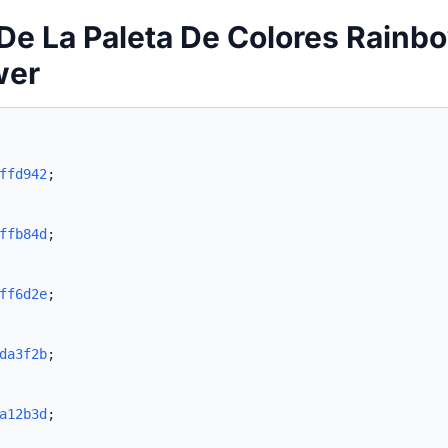
De La Paleta De Colores Rainb
wer
ffd942
;
ffb84d
;
ff6d2e
;
da3f2b
;
a12b3d
;