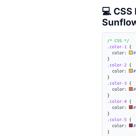
💻 CSS 
Sunflo
/* CSS */
.color-1
{
  color: 
#
}
.color-2
{
  color: 
#
}
.color-3
{
  color: 
#
}
.color-4
{
  color: 
#
}
.color-5
{
  color: 
#
}