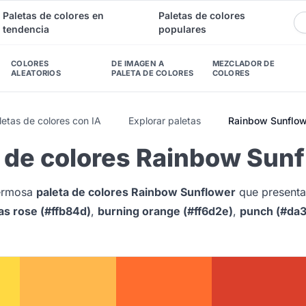
Paletas de colores en
Paletas de colores
tendencia
populares
COLORES
DE IMAGEN A
MEZCLADOR DE
ALEATORIOS
PALETA DE COLORES
COLORES
etas de colores con IA
Explorar paletas
Rainbow Sunflow
a de colores Rainbow Sun
hermosa
paleta de colores Rainbow Sunflower
que present
as rose (#ffb84d)
,
burning orange (#ff6d2e)
,
punch (#da3