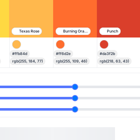
Texas Rose
Burning Orange
Punch
#ffb84d
#ff6d2e
#da3f2b
rgb(255, 184, 77)
rgb(255, 109, 46)
rgb(218, 63, 43)