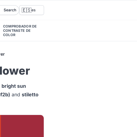
🇪🇸
Search
es
COMPROBADOR DE
CONTRASTE DE
COLOR
er
flower
a
bright sun
f2b)
and
stiletto