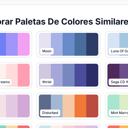
orar Paletas De Colores Similar
Moon
Luna Of G
Dreams
Ithriel
Sega CD W
Disturbed
Mint Marr