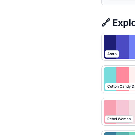
🔗 Expl
Astro
Cotton Candy 
Rebel Women