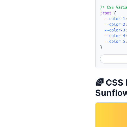
/* CSS Vari
:root
{
--color-1
--color-2
--color-3
--color-4
--color-5
}
🌈 CSS
Sunflo