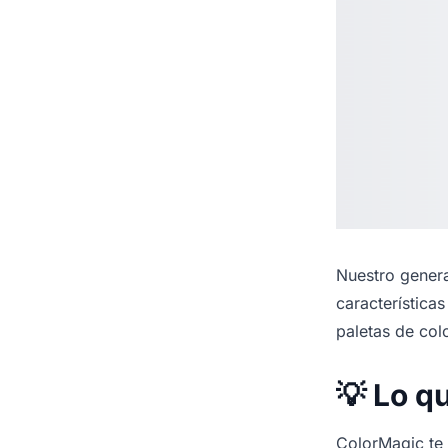
Nuestro
genera
característica
paletas de col
💡 Lo q
ColorMagic te f