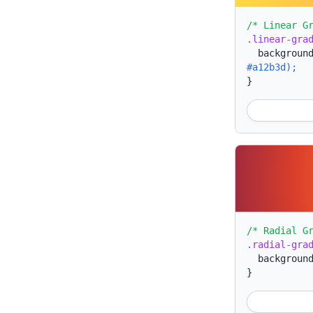
/* Linear G
.linear-gra
backgroun
#a12b3d);
}
/* Radial G
.radial-gra
backgroun
}