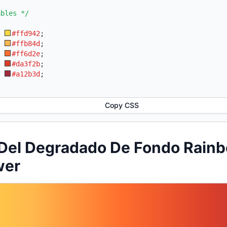
ables */
:
#ffd942
;
:
#ffb84d
;
:
#ff6d2e
;
:
#da3f2b
;
:
#a12b3d
;
Copy CSS
 Del Degradado De Fondo Rain
wer