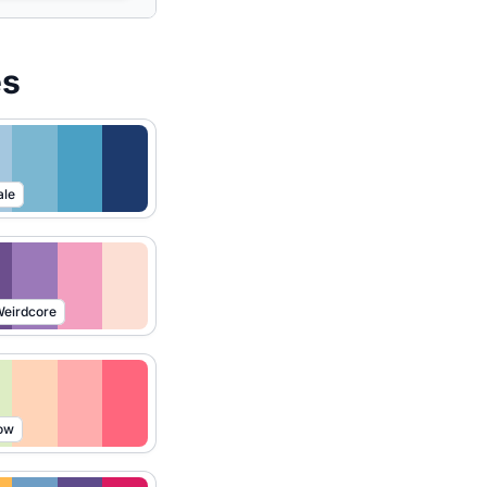
es
ale
eirdcore
ow