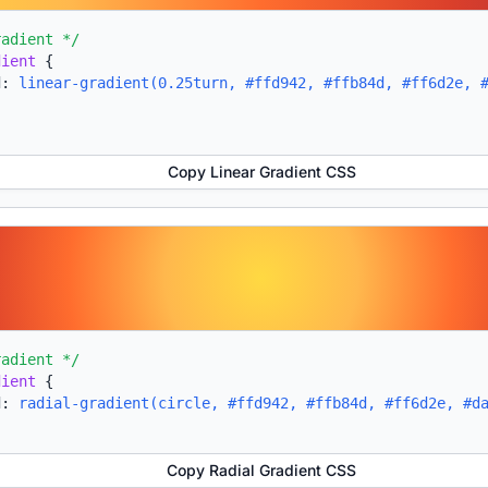
radient */
dient
{
d:
linear-gradient(0.25turn, #ffd942, #ffb84d, #ff6d2e, 
Copy Linear Gradient CSS
radient */
dient
{
d:
radial-gradient(circle, #ffd942, #ffb84d, #ff6d2e, #d
Copy Radial Gradient CSS