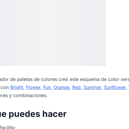
dor de paletas de colores
creó este esquema de color vers
s con
Bright
,
Flower
,
Fun
,
Orange
,
Red
,
Summer
,
Sunflower
,
ores y combinaciones.
ue puedes hacer
acilita: