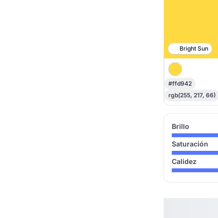
Bright Sun
#ffd942
rgb(255, 217, 66)
Brillo
Saturación
Calidez