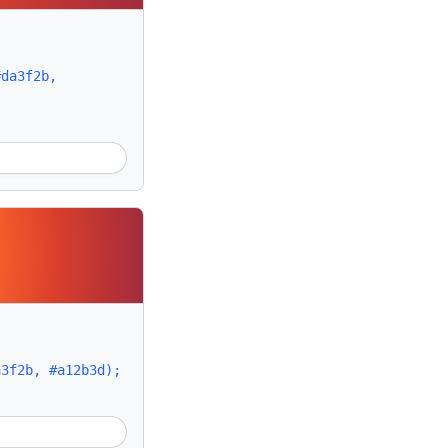
#da3f2b,
a3f2b, #a12b3d);