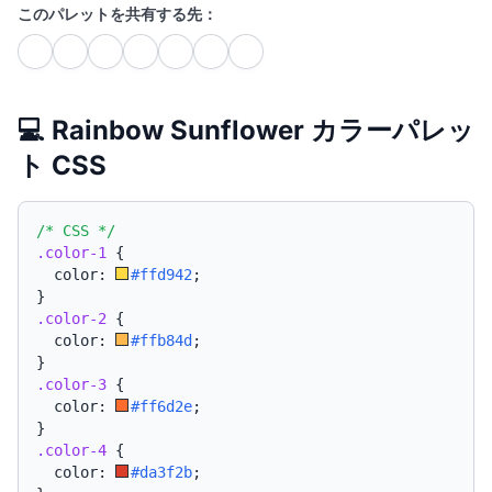
このパレットを共有する先：
💻 Rainbow Sunflower カラーパレッ
ト CSS
/* CSS */
.color-1
{
  color: 
#ffd942
;
}
.color-2
{
  color: 
#ffb84d
;
}
.color-3
{
  color: 
#ff6d2e
;
}
.color-4
{
  color: 
#da3f2b
;