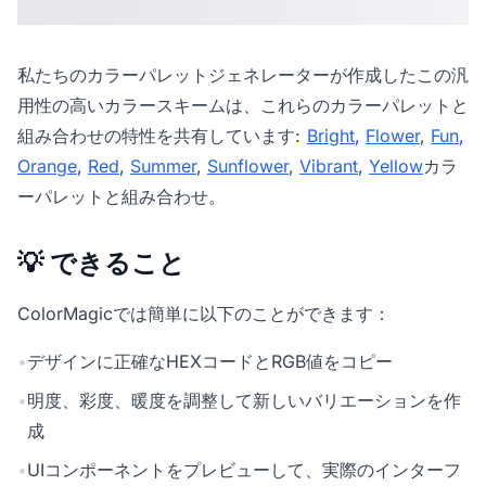
私たちの
カラーパレットジェネレーター
が作成したこの汎
用性の高いカラースキームは、これらのカラーパレットと
組み合わせの特性を共有しています:
Bright
,
Flower
,
Fun
,
Orange
,
Red
,
Summer
,
Sunflower
,
Vibrant
,
Yellow
カラ
ーパレットと組み合わせ。
💡 できること
ColorMagicでは簡単に以下のことができます：
•
デザインに正確なHEXコードとRGB値をコピー
•
明度、彩度、暖度を調整して新しいバリエーションを作
成
•
UIコンポーネントをプレビューして、実際のインターフ