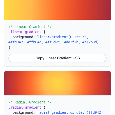
/* Linear Gradient */
.linear-gradient
{
background:
linear-gradient(0.25turn,
#ffd942, #ffb84d, #ff6d2e, #da3f2b, #a12b3d);
}
Copy Linear Gradient CSS
/* Radial Gradient */
.radial-gradient
{
background:
radial-gradient(circle, #ffd942,