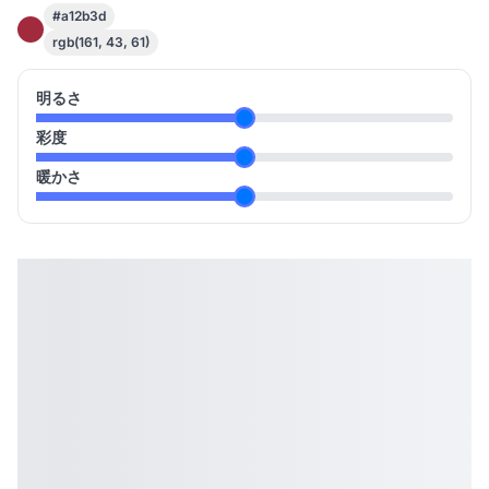
#a12b3d
rgb(161, 43, 61)
明るさ
彩度
暖かさ