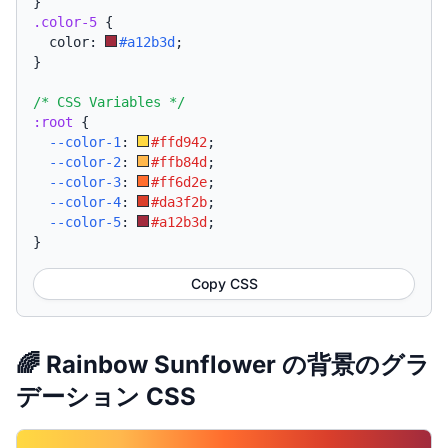
}
.color-5
{
  color: 
#a12b3d
;
}
/* CSS Variables */
:root
{
--color-1
:
#ffd942
;
--color-2
:
#ffb84d
;
--color-3
:
#ff6d2e
;
--color-4
:
#da3f2b
;
--color-5
:
#a12b3d
;
}
Copy CSS
🌈 Rainbow Sunflower の背景のグラ
デーション CSS