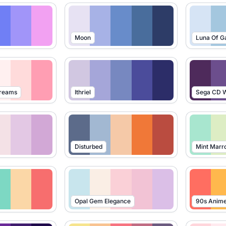
Moon
Luna Of G
Dreams
Ithriel
Sega CD W
Disturbed
Mint Marr
Opal Gem Elegance
90s Anim