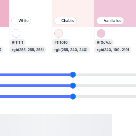
White
Chablis
Vanilla Ice
#ffffff
#fff0f0
#f0c7db
)
rgb(255, 255, 255)
rgb(255, 240, 240)
rgb(240, 199, 219)