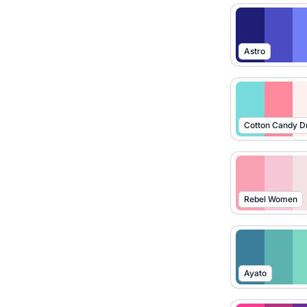
Astro
Cotton Candy 
Rebel Women
Ayato