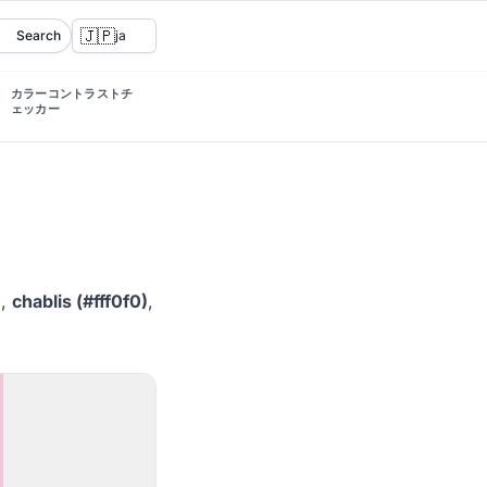
🇯🇵
Search
ja
カラーコントラストチ
ェッカー
)
,
chablis (#fff0f0)
,