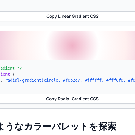
Copy Linear Gradient CSS
radient */
dient
{
d:
radial-gradient(circle, #f0b2c7, #ffffff, #fff0f0, #f
Copy Radial Gradient CSS
たようなカラーパレットを探索