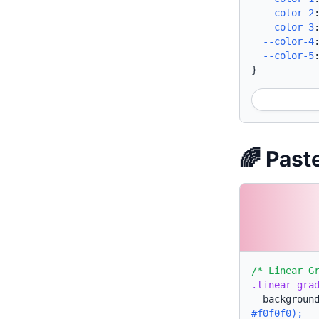
--color-2
--color-3
--color-4
--color-5
}
🌈 Pa
/* Linear G
.linear-gra
backgroun
#f0f0f0);