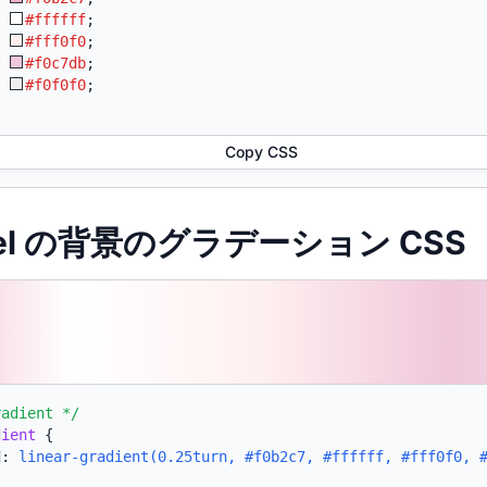
:
#ffffff
;
:
#fff0f0
;
:
#f0c7db
;
:
#f0f0f0
;
Copy CSS
stel の背景のグラデーション CSS
radient */
dient
{
d:
linear-gradient(0.25turn, #f0b2c7, #ffffff, #fff0f0, 