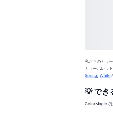
私たちの
カラー
カラーパレット
Spring
,
White
💡 で
ColorMag