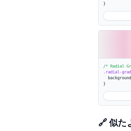
}
/* Radial G
.radial-gra
backgroun
}
🔗 似