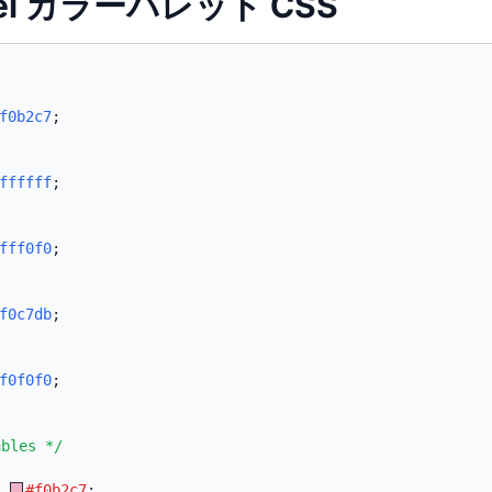
stel カラーパレット CSS
f0b2c7
;
ffffff
;
fff0f0
;
f0c7db
;
f0f0f0
;
ables */
:
#f0b2c7
;