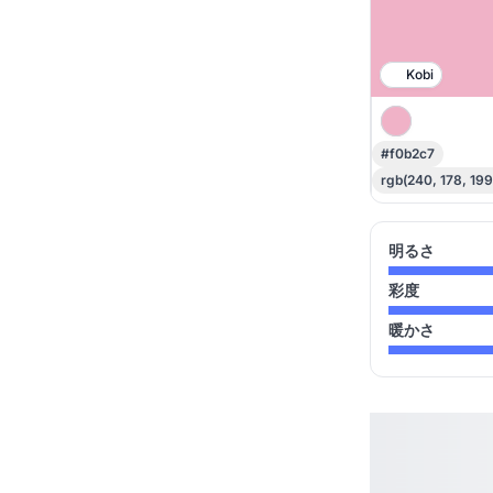
Kobi
#f0b2c7
rgb(240, 178, 199
明るさ
彩度
暖かさ