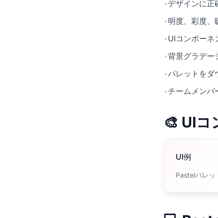
•
デザインに正確
•
明度、彩度、
•
UIコンポー
•
背景グラデー
•
パレットをダ
•
チームメンバ
🎨 U
UI例
Pastelパ