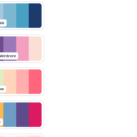
ale
eirdcore
ow
e