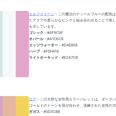
エルフクイーン
- この魔法のティールブルーの配色
たアクアや柔らかなピンクと組み合わせることで美し
を示しています。
ゴシック
- #6F9C9F
オパール
- #A1C6C9
エッジウォーター
- #D4E8E6
ハープ
- #F5FAF8
ライトオーキッド
- #E2A7C8
エア
- この大胆な女性用カラーパレットは、ダーク
ゴールドのトーンを混ぜ合わせ、洗練された女性の力
ギガス
- #5D3C8B