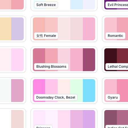
Soft Breeze
女性 Female
Romantic
Blushing Blossoms
Lethal Comp
Doomsday Clock, Bezel
Gyaru