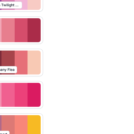
Evil Princess Twilight Sparkle
any Flea