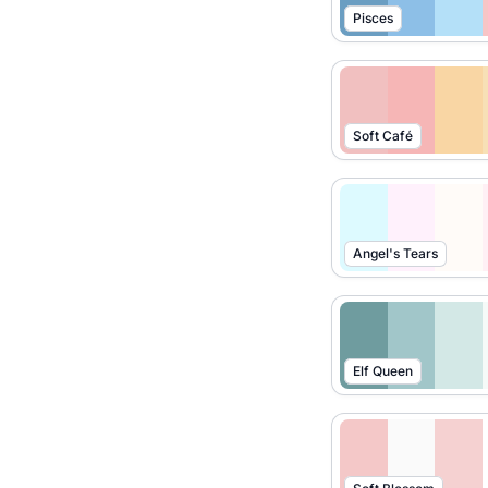
Pisces
Soft Café
Angel's Tears
Elf Queen