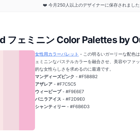
❤️ 今月250人以上のデザイナーに保存されまし
ed フェミニン Color Palettes by O
女性用カラーパレット
- この明るいガーリーな配色
ェミニンなパステルカラーを融合させ、美容やファッ
的な女性らしさを求めるのに最適です。
マンディーズピンク
- #F5B8B2
アザレア
- #F7C5C5
ウィーピープ
- #F9E6E7
バニラアイス
- #F2D9E0
シャンティリー
- #F6B6D3