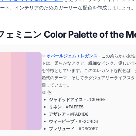
ート、インテリアのためのガーリーな配色を作成しましょう。
フェミニン Color Palette of the M
✨
オパールジェムエレガンス
- この柔らかい女
トは、柔らかなアクア、繊細なピンク、優しいラ
を特徴としています。このエレガントな配色は、
婚式のテーマ、そしてラグジュアリーライフスタ
適しています。
🎨 色:
ジャギッドアイス
- #C9E6EE
リネン
- #FAEEE5
アザレア
- #FAD1D8
ウィーピープ
- #F2C4D6
プレリュード
- #DBC0E7