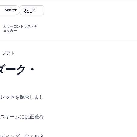
🇯🇵
Search
ja
カラーコントラストチ
ェッカー
・ソフト
ダーク・
レット
を探求しまし
スキームには正確な
ディング、ウェルネ