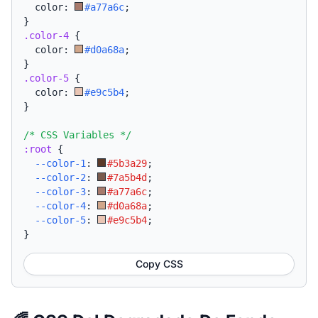
  color: 
#a77a6c
;
}
.color-4
{
  color: 
#d0a68a
;
}
.color-5
{
  color: 
#e9c5b4
;
}
/* CSS Variables */
:root
{
--color-1
:
#5b3a29
;
--color-2
:
#7a5b4d
;
--color-3
:
#a77a6c
;
--color-4
:
#d0a68a
;
--color-5
:
#e9c5b4
;
}
Copy CSS