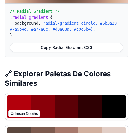
/* Radial Gradient */
.radial-gradient
{
background:
radial-gradient(circle, #5b3a29,
#7a5b4d, #a77a6c, #d0a68a, #e9c5b4);
}
Copy Radial Gradient CSS
🔗 Explorar Paletas De Colores
Similares
Crimson Depths