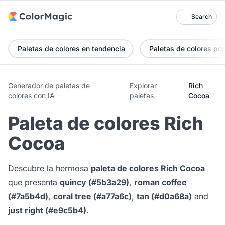
Search
Paletas de colores en tendencia
Paletas de colores po
Generador de paletas de
Explorar
Rich
colores con IA
paletas
Cocoa
Paleta de colores Rich
Cocoa
Descubre la hermosa
paleta de colores Rich Cocoa
que presenta
quincy (#5b3a29)
,
roman coffee
(#7a5b4d)
,
coral tree (#a77a6c)
,
tan (#d0a68a)
and
just right (#e9c5b4)
.