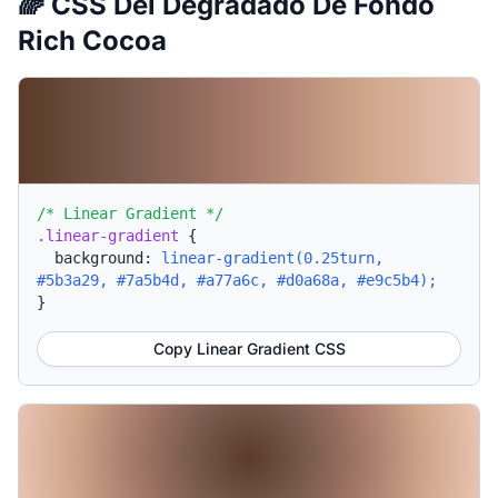
🌈 CSS Del Degradado De Fondo
Rich Cocoa
/* Linear Gradient */
.linear-gradient
{
background:
linear-gradient(0.25turn,
#5b3a29, #7a5b4d, #a77a6c, #d0a68a, #e9c5b4);
}
Copy Linear Gradient CSS