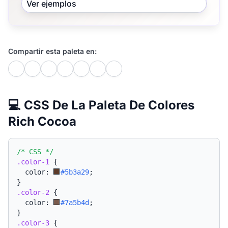
Ver ejemplos
Compartir esta paleta en:
💻 CSS De La Paleta De Colores
Rich Cocoa
/* CSS */
.color-1
{
  color: 
#5b3a29
;
}
.color-2
{
  color: 
#7a5b4d
;
}
.color-3
{