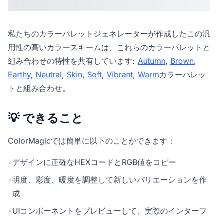
私たちの
カラーパレットジェネレーター
が作成したこの汎
用性の高いカラースキームは、これらのカラーパレットと
組み合わせの特性を共有しています:
Autumn
,
Brown
,
Earthy
,
Neutral
,
Skin
,
Soft
,
Vibrant
,
Warm
カラーパレッ
トと組み合わせ。
💡 できること
ColorMagicでは簡単に以下のことができます：
•
デザインに正確なHEXコードとRGB値をコピー
•
明度、彩度、暖度を調整して新しいバリエーションを作
成
•
UIコンポーネントをプレビューして、実際のインターフ