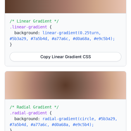
/* Linear Gradient */
.linear-gradient
{
background:
linear-gradient(0.25turn,
#5b3a29, #7a5b4d, #a77a6c, #d0a68a, #e9c5b4);
}
Copy Linear Gradient CSS
/* Radial Gradient */
.radial-gradient
{
background:
radial-gradient(circle, #5b3a29,
#7a5b4d, #a77a6c, #d0a68a, #e9c5b4);
}