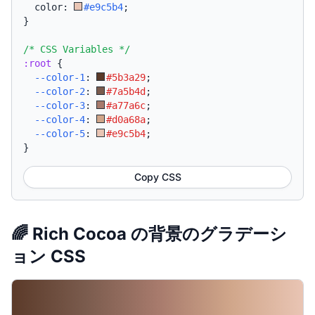
  color: 
#e9c5b4
;
}
/* CSS Variables */
:root
{
--color-1
:
#5b3a29
;
--color-2
:
#7a5b4d
;
--color-3
:
#a77a6c
;
--color-4
:
#d0a68a
;
--color-5
:
#e9c5b4
;
}
Copy CSS
🌈 Rich Cocoa の背景のグラデーシ
ョン CSS