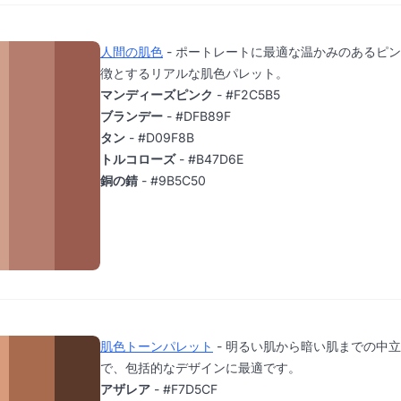
人間の肌色
- ポートレートに最適な温かみのあるピ
徴とするリアルな肌色パレット。
マンディーズピンク
- #F2C5B5
ブランデー
- #DFB89F
タン
- #D09F8B
トルコローズ
- #B47D6E
銅の錆
- #9B5C50
肌色トーンパレット
- 明るい肌から暗い肌までの中
で、包括的なデザインに最適です。
アザレア
- #F7D5CF