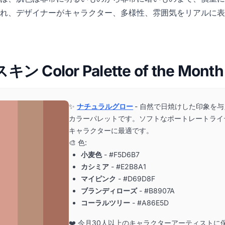
れ、デザイナーがキャラクター、多様性、雰囲気をリアルに表
スキン Color Palette of the Month
✨
ナチュラルグロー
- 自然で日焼けした印象を
カラーパレットです。ソフトなポートレートライ
キャラクターに最適です。
🎨 色:
小麦色
- #F5D6B7
カシミア
- #E2B8A1
マイピンク
- #D69D8F
ブランディローズ
- #B8907A
コーラルツリー
- #A86E5D
❤️ 今月30人以上のキャラクターアーティストに