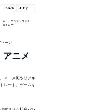
🇯🇵
Search
ja
カラーコントラストチ
ェッカー
メトーン
、アニメ
。アニメ風やリアル
トレート、ゲームキ
作成された
肌色パレ