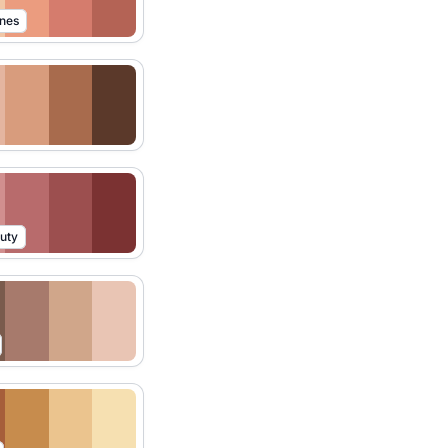
ones
uty