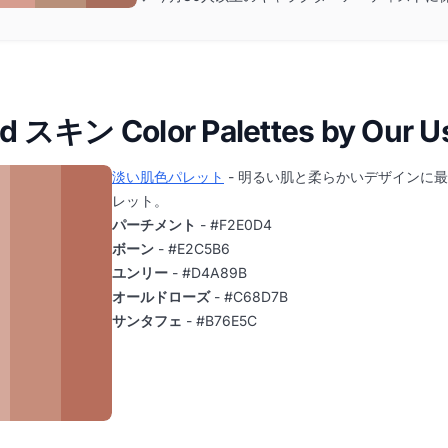
d スキン Color Palettes by Our U
淡い肌色パレット
- 明るい肌と柔らかいデザインに
レット。
パーチメント
- #F2E0D4
ボーン
- #E2C5B6
ユンリー
- #D4A89B
オールドローズ
- #C68D7B
サンタフェ
- #B76E5C