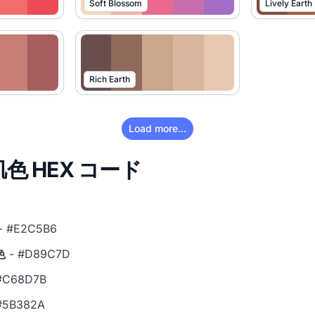
Soft Blossom
Lively Earth
Rich Earth
Load more...
肌色 HEX コード
- #E2C5B6
色
- #D89C7D
#C68D7B
#5B382A