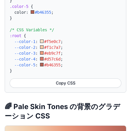
}
.color-5
{
  color: 
#b46355
;
}
/* CSS Variables */
:root
{
--color-1
:
#f5e0c7
;
--color-2
:
#f1c7a7
;
--color-3
:
#eb9c7f
;
--color-4
:
#d57c6d
;
--color-5
:
#b46355
;
}
Copy CSS
🌈 Pale Skin Tones の背景のグラデ
ーション CSS