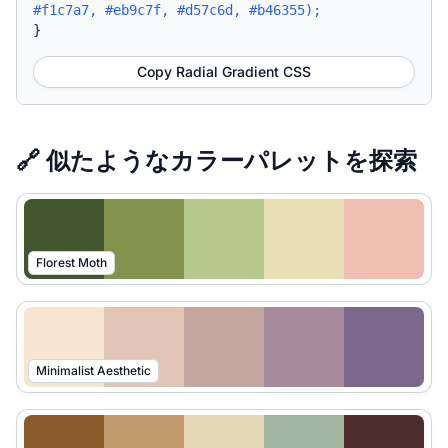
#f1c7a7, #eb9c7f, #d57c6d, #b46355);
}
Copy Radial Gradient CSS
🔗 似たようなカラーパレットを探索
Florest Moth
Minimalist Aesthetic