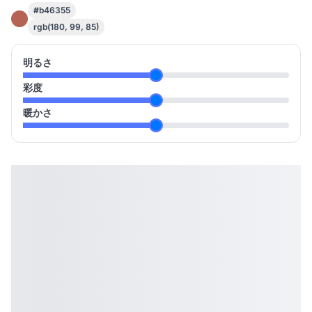
#b46355
rgb(180, 99, 85)
明るさ
彩度
暖かさ