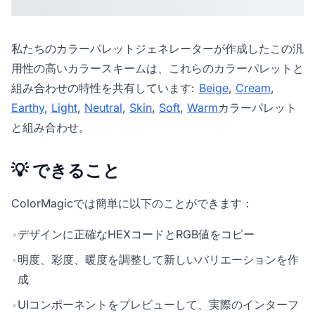
私たちの
カラーパレットジェネレーター
が作成したこの汎
用性の高いカラースキームは、これらのカラーパレットと
組み合わせの特性を共有しています:
Beige
,
Cream
,
Earthy
,
Light
,
Neutral
,
Skin
,
Soft
,
Warm
カラーパレット
と組み合わせ。
💡 できること
ColorMagicでは簡単に以下のことができます：
•
デザインに正確なHEXコードとRGB値をコピー
•
明度、彩度、暖度を調整して新しいバリエーションを作
成
•
UIコンポーネントをプレビューして、実際のインターフ