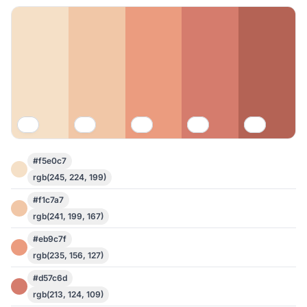
#f5e0c7
rgb(245, 224, 199)
#f1c7a7
rgb(241, 199, 167)
#eb9c7f
rgb(235, 156, 127)
#d57c6d
rgb(213, 124, 109)