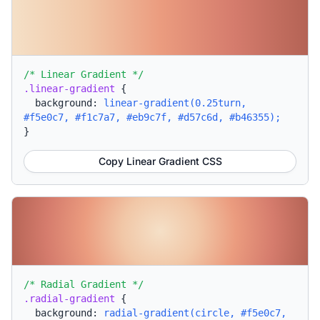
/* Linear Gradient */
.linear-gradient
{
background:
linear-gradient(0.25turn,
#f5e0c7, #f1c7a7, #eb9c7f, #d57c6d, #b46355);
}
Copy Linear Gradient CSS
/* Radial Gradient */
.radial-gradient
{
background:
radial-gradient(circle, #f5e0c7,