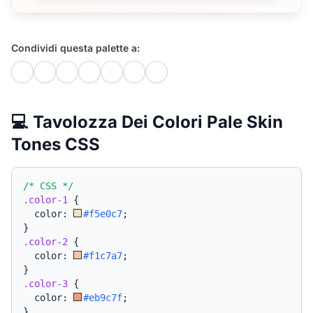
Condividi questa palette a:
💻 Tavolozza Dei Colori Pale Skin
Tones CSS
/* CSS */
.color-1
{
  color: 
#f5e0c7
;
}
.color-2
{
  color: 
#f1c7a7
;
}
.color-3
{
  color: 
#eb9c7f
;
}