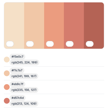
#f5e0c7
rgb(245, 224, 199)
#f1c7a7
rgb(241, 199, 167)
#eb9c7f
rgb(235, 156, 127)
#d57c6d
rgb(213, 124, 109)