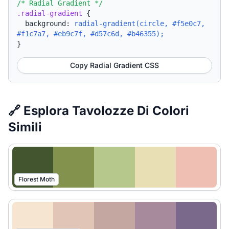
/* Radial Gradient */
.radial-gradient
{
background:
radial-gradient(circle, #f5e0c7,
#f1c7a7, #eb9c7f, #d57c6d, #b46355);
}
Copy Radial Gradient CSS
🔗 Esplora Tavolozze Di Colori
Simili
Florest Moth