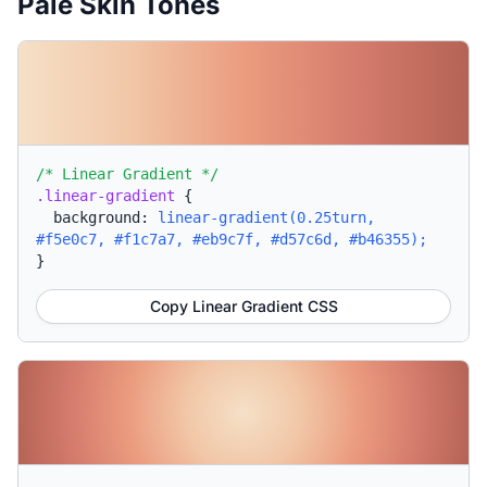
Pale Skin Tones
/* Linear Gradient */
.linear-gradient
{
background:
linear-gradient(0.25turn,
#f5e0c7, #f1c7a7, #eb9c7f, #d57c6d, #b46355);
}
Copy Linear Gradient CSS