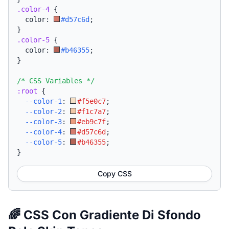
.color-4
{
  color: 
#d57c6d
;
}
.color-5
{
  color: 
#b46355
;
}
/* CSS Variables */
:root
{
--color-1
:
#f5e0c7
;
--color-2
:
#f1c7a7
;
--color-3
:
#eb9c7f
;
--color-4
:
#d57c6d
;
--color-5
:
#b46355
;
}
Copy CSS
🌈 CSS Con Gradiente Di Sfondo