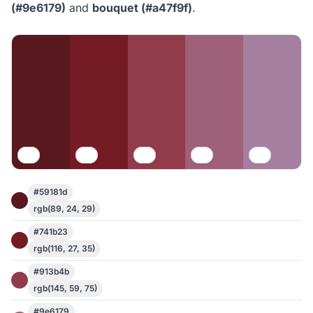
(#9e6179)
and
bouquet (#a47f9f)
.
#59181d
rgb(89, 24, 29)
#741b23
rgb(116, 27, 35)
#913b4b
rgb(145, 59, 75)
#9e6179