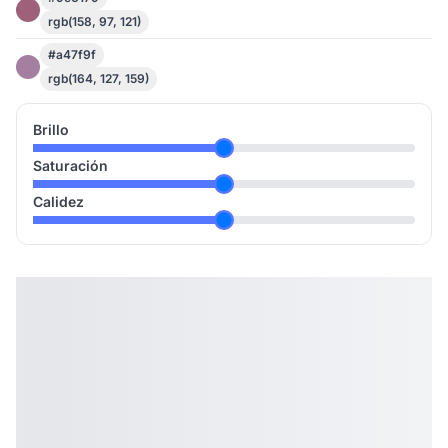
rgb(158, 97, 121)
#a47f9f
rgb(164, 127, 159)
Brillo
Saturación
Calidez