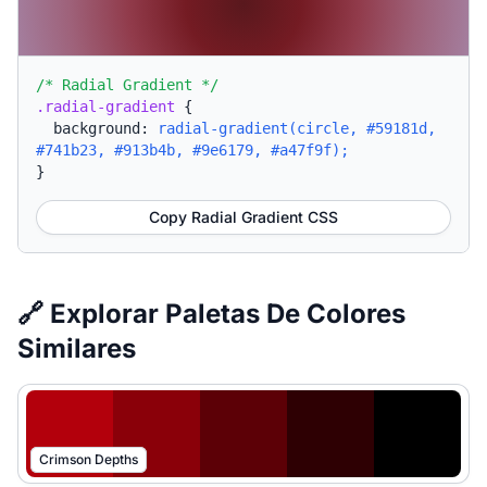
/* Radial Gradient */
.radial-gradient
{
background:
radial-gradient(circle, #59181d,
#741b23, #913b4b, #9e6179, #a47f9f);
}
Copy Radial Gradient CSS
🔗 Explorar Paletas De Colores
Similares
Crimson Depths