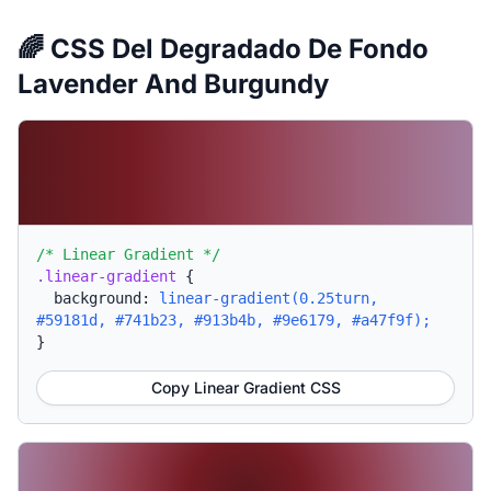
🌈 CSS Del Degradado De Fondo
Lavender And Burgundy
/* Linear Gradient */
.linear-gradient
{
background:
linear-gradient(0.25turn,
#59181d, #741b23, #913b4b, #9e6179, #a47f9f);
}
Copy Linear Gradient CSS