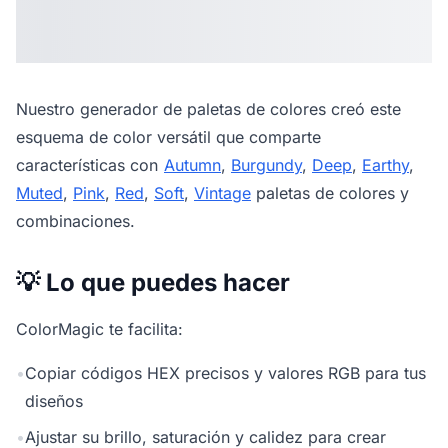
Nuestro
generador de paletas de colores
creó este
esquema de color versátil que comparte
características con
Autumn
,
Burgundy
,
Deep
,
Earthy
,
Muted
,
Pink
,
Red
,
Soft
,
Vintage
paletas de colores y
combinaciones.
💡 Lo que puedes hacer
ColorMagic te facilita:
•
Copiar códigos HEX precisos y valores RGB para tus
diseños
•
Ajustar su brillo, saturación y calidez para crear