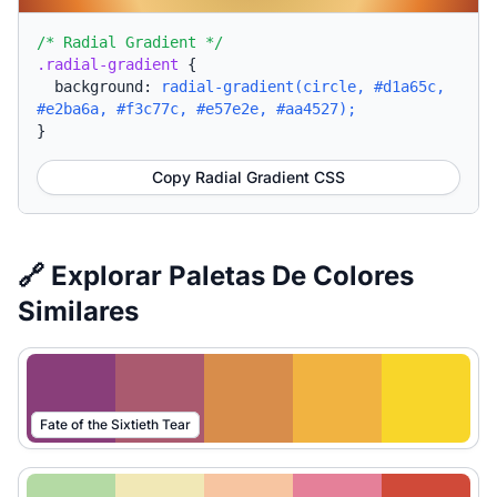
/* Radial Gradient */
.radial-gradient
{
background:
radial-gradient(circle, #d1a65c,
#e2ba6a, #f3c77c, #e57e2e, #aa4527);
}
Copy Radial Gradient CSS
🔗 Explorar Paletas De Colores
Similares
Fate of the Sixtieth Tear