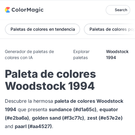
Search
Paletas de colores en tendencia
Paletas de colores po
Generador de paletas de
Explorar
Woodstock
colores con IA
paletas
1994
Paleta de colores
Woodstock 1994
Descubre la hermosa
paleta de colores Woodstock
1994
que presenta
sundance (#d1a65c)
,
equator
(#e2ba6a)
,
golden sand (#f3c77c)
,
zest (#e57e2e)
and
paarl (#aa4527)
.