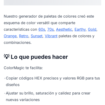
Nuestro
generador de paletas de colores
creó este
esquema de color versátil que comparte
características con
60s
,
70s
,
Aesthetic
,
Earthy
,
Gold
,
Orange
,
Retro
,
Sunset
,
Vibrant
paletas de colores y
combinaciones.
💡 Lo que puedes hacer
ColorMagic te facilita:
•
Copiar códigos HEX precisos y valores RGB para tus
diseños
•
Ajustar su brillo, saturación y calidez para crear
nuevas variaciones