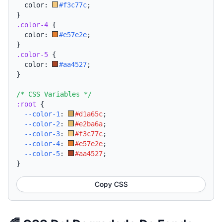
  color: 
#f3c77c
;
}
.color-4
{
  color: 
#e57e2e
;
}
.color-5
{
  color: 
#aa4527
;
}
/* CSS Variables */
:root
{
--color-1
:
#d1a65c
;
--color-2
:
#e2ba6a
;
--color-3
:
#f3c77c
;
--color-4
:
#e57e2e
;
--color-5
:
#aa4527
;
}
Copy CSS