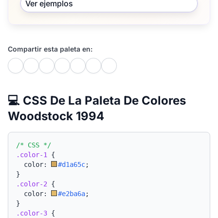
Ver ejemplos
Compartir esta paleta en:
💻 CSS De La Paleta De Colores
Woodstock 1994
/* CSS */
.color-1
{
  color: 
#d1a65c
;
}
.color-2
{
  color: 
#e2ba6a
;
}
.color-3
{