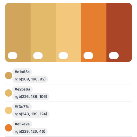
#d1a65c
rgb(209, 166, 92)
#e2ba6a
rgb(226, 186, 106)
#f3c77c
rgb(243, 199, 124)
#e57e2e
rgb(229, 126, 46)