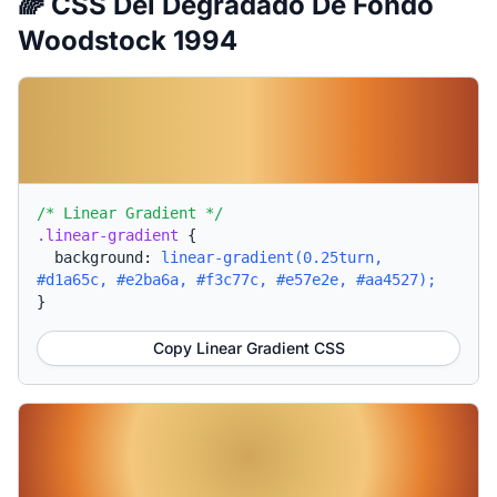
🌈 CSS Del Degradado De Fondo
Woodstock 1994
/* Linear Gradient */
.linear-gradient
{
background:
linear-gradient(0.25turn,
#d1a65c, #e2ba6a, #f3c77c, #e57e2e, #aa4527);
}
Copy Linear Gradient CSS