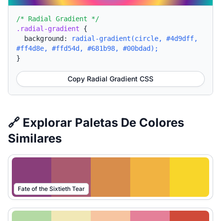
/* Radial Gradient */
.radial-gradient
{
background:
radial-gradient(circle, #4d9dff,
#ff4d8e, #ffd54d, #681b98, #00bdad);
}
Copy Radial Gradient CSS
🔗 Explorar Paletas De Colores
Similares
Fate of the Sixtieth Tear