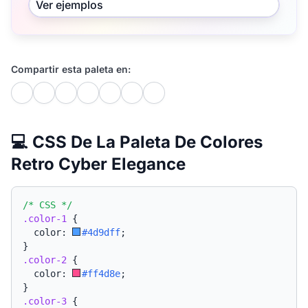
Ver ejemplos
Compartir esta paleta en:
💻 CSS De La Paleta De Colores
Retro Cyber Elegance
/* CSS */
.color-1
{
  color: 
#4d9dff
;
}
.color-2
{
  color: 
#ff4d8e
;
}
.color-3
{