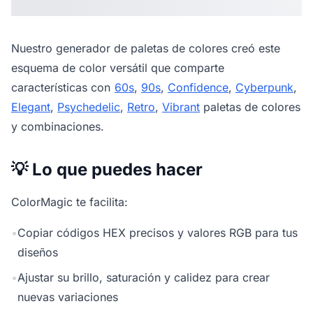
Nuestro
generador de paletas de colores
creó este
esquema de color versátil que comparte
características con
60s
,
90s
,
Confidence
,
Cyberpunk
,
Elegant
,
Psychedelic
,
Retro
,
Vibrant
paletas de colores
y combinaciones.
💡 Lo que puedes hacer
ColorMagic te facilita:
•
Copiar códigos HEX precisos y valores RGB para tus
diseños
•
Ajustar su brillo, saturación y calidez para crear
nuevas variaciones