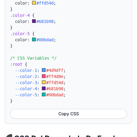
  color: 
#ffd54d
;
}
.color-4
{
  color: 
#681b98
;
}
.color-5
{
  color: 
#00bdad
;
}
/* CSS Variables */
:root
{
--color-1
:
#4d9dff
;
--color-2
:
#ff4d8e
;
--color-3
:
#ffd54d
;
--color-4
:
#681b98
;
--color-5
:
#00bdad
;
}
Copy CSS