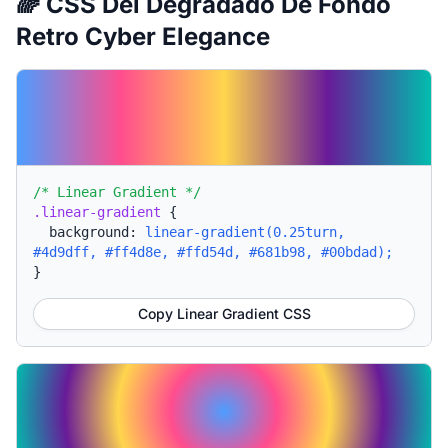
🌈 CSS Del Degradado De Fondo
Retro Cyber Elegance
/* Linear Gradient */
.linear-gradient
{
background:
linear-gradient(0.25turn,
#4d9dff, #ff4d8e, #ffd54d, #681b98, #00bdad);
}
Copy Linear Gradient CSS