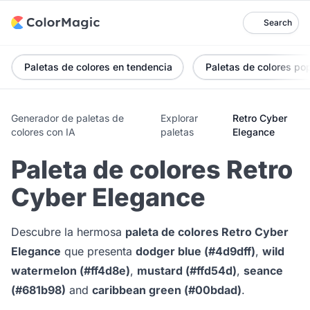
Search
Paletas de colores en tendencia
Paletas de colores po
Generador de paletas de
Explorar
Retro Cyber
colores con IA
paletas
Elegance
Paleta de colores Retro
Cyber Elegance
Descubre la hermosa
paleta de colores Retro Cyber
Elegance
que presenta
dodger blue (#4d9dff)
,
wild
watermelon (#ff4d8e)
,
mustard (#ffd54d)
,
seance
(#681b98)
and
caribbean green (#00bdad)
.