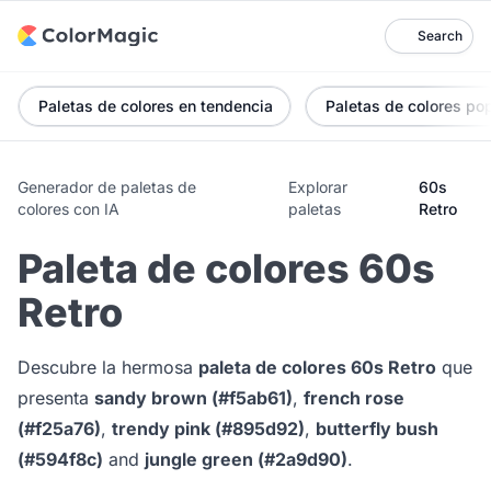
Search
Paletas de colores en tendencia
Paletas de colores po
Generador de paletas de
Explorar
60s
colores con IA
paletas
Retro
Paleta de colores 60s
Retro
Descubre la hermosa
paleta de colores 60s Retro
que
presenta
sandy brown (#f5ab61)
,
french rose
(#f25a76)
,
trendy pink (#895d92)
,
butterfly bush
(#594f8c)
and
jungle green (#2a9d90)
.