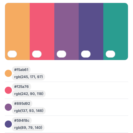
#f5ab61
rgb(245, 171, 97)
#f25a76
rgb(242, 90, 118)
#895d92
rgb(137, 93, 146)
#594f8c
rgb(89, 79, 140)