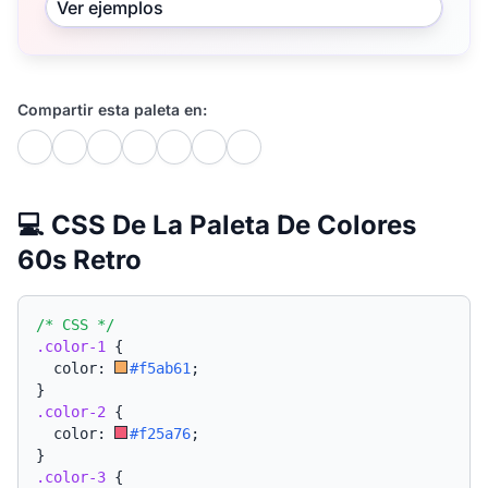
Ver ejemplos
Compartir esta paleta en:
💻 CSS De La Paleta De Colores
60s Retro
/* CSS */
.color-1
{
  color: 
#f5ab61
;
}
.color-2
{
  color: 
#f25a76
;
}
.color-3
{