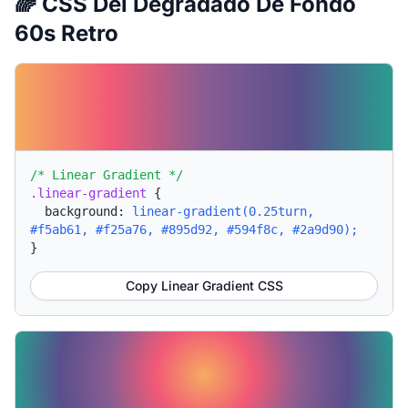
🌈 CSS Del Degradado De Fondo
60s Retro
/* Linear Gradient */
.linear-gradient
{
background:
linear-gradient(0.25turn,
#f5ab61, #f25a76, #895d92, #594f8c, #2a9d90);
}
Copy Linear Gradient CSS