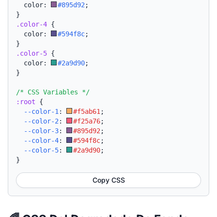
  color: 
#895d92
;
}
.color-4
{
  color: 
#594f8c
;
}
.color-5
{
  color: 
#2a9d90
;
}
/* CSS Variables */
:root
{
--color-1
:
#f5ab61
;
--color-2
:
#f25a76
;
--color-3
:
#895d92
;
--color-4
:
#594f8c
;
--color-5
:
#2a9d90
;
}
Copy CSS