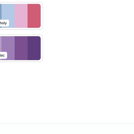
holy
lac