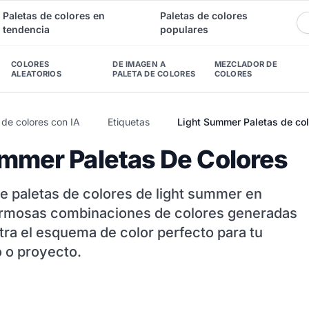
Paletas de colores en
Paletas de colores
tendencia
populares
COLORES
DE IMAGEN A
MEZCLADOR DE
ALEATORIOS
PALETA DE COLORES
COLORES
de colores con IA
Etiquetas
Light Summer Paletas de co
ummer Paletas De Colores
de paletas de colores de light summer en
ermosas combinaciones de colores generadas
tra el esquema de color perfecto para tu
 o proyecto.