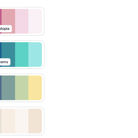
stopia
reams