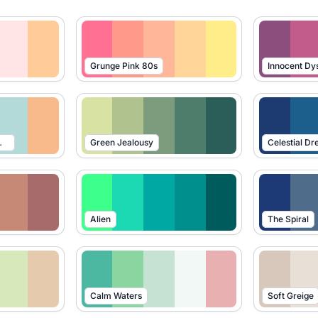
Grunge Pink 80s
Innocent Dy
imalism
Green Jealousy
Celestial D
Alien
The Spiral
Calm Waters
Soft Greige