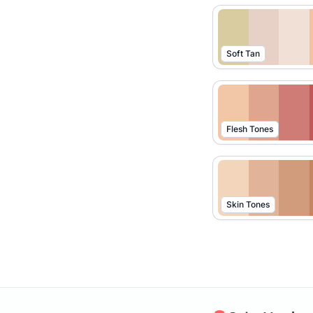
Soft Tan
Flesh Tones
Skin Tones