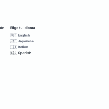
ión
Elige tu idioma
🇬🇧 English
🇯🇵 Japanese
🇮🇹 Italian
🇪🇸 Spanish