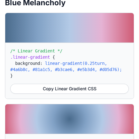
Blue Melancholy
/* Linear Gradient */
.linear-gradient
{
background:
linear-gradient(0.25turn,
#4a6b8c, #81a1c5, #b3cae6, #e5b3d4, #d05d76);
}
Copy Linear Gradient CSS