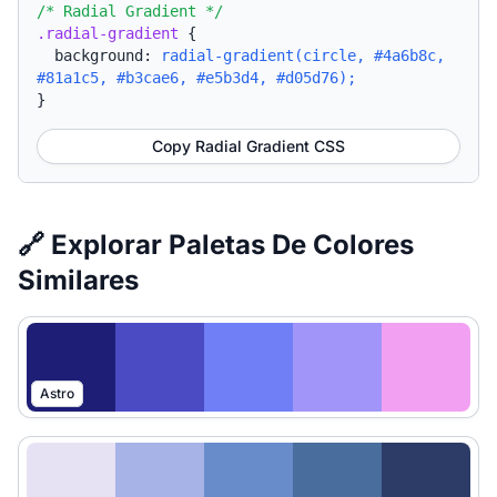
/* Radial Gradient */
.radial-gradient
{
background:
radial-gradient(circle, #4a6b8c,
#81a1c5, #b3cae6, #e5b3d4, #d05d76);
}
Copy Radial Gradient CSS
🔗 Explorar Paletas De Colores
Similares
Astro