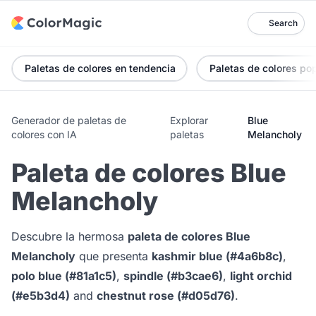
Search
Paletas de colores en tendencia
Paletas de colores po
Generador de paletas de
Explorar
Blue
colores con IA
paletas
Melancholy
Paleta de colores Blue
Melancholy
Descubre la hermosa
paleta de colores Blue
Melancholy
que presenta
kashmir blue (#4a6b8c)
,
polo blue (#81a1c5)
,
spindle (#b3cae6)
,
light orchid
(#e5b3d4)
and
chestnut rose (#d05d76)
.