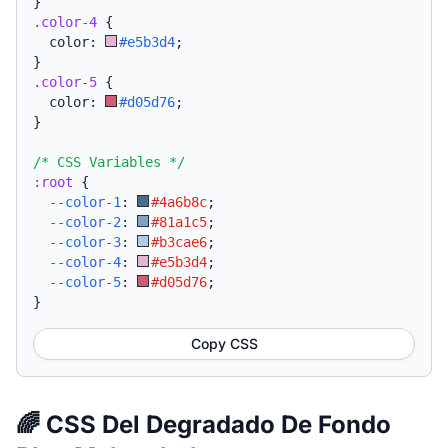
}
.color-4
{
  color: 
#e5b3d4
;
}
.color-5
{
  color: 
#d05d76
;
}
/* CSS Variables */
:root
{
--color-1
:
#4a6b8c
;
--color-2
:
#81a1c5
;
--color-3
:
#b3cae6
;
--color-4
:
#e5b3d4
;
--color-5
:
#d05d76
;
}
Copy CSS
🌈 CSS Del Degradado De Fondo