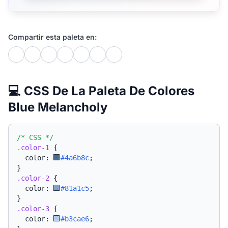
Compartir esta paleta en:
💻 CSS De La Paleta De Colores
Blue Melancholy
/* CSS */
.color-1
{
  color: 
#4a6b8c
;
}
.color-2
{
  color: 
#81a1c5
;
}
.color-3
{
  color: 
#b3cae6
;