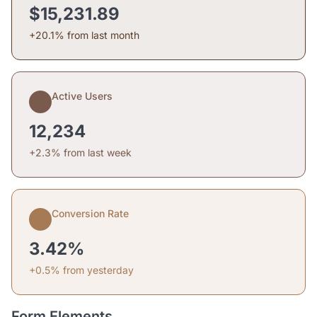
$15,231.89
+20.1% from last month
Active Users
12,234
+2.3% from last week
Conversion Rate
3.42%
+0.5% from yesterday
Form Elements