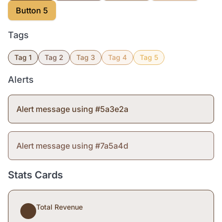
Button 5
Tags
Tag 1
Tag 2
Tag 3
Tag 4
Tag 5
Alerts
Alert message using #5a3e2a
Alert message using #7a5a4d
Stats Cards
Total Revenue