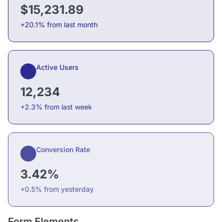
$15,231.89
+20.1% from last month
Active Users
12,234
+2.3% from last week
Conversion Rate
3.42%
+0.5% from yesterday
Form Elements