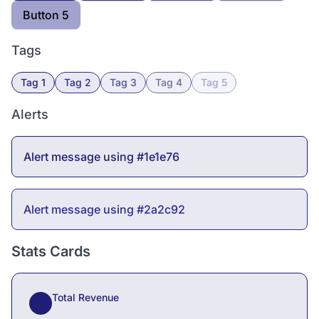
Button 5
Tags
Tag 1
Tag 2
Tag 3
Tag 4
Tag 5
Alerts
Alert message using #1e1e76
Alert message using #2a2c92
Stats Cards
Total Revenue