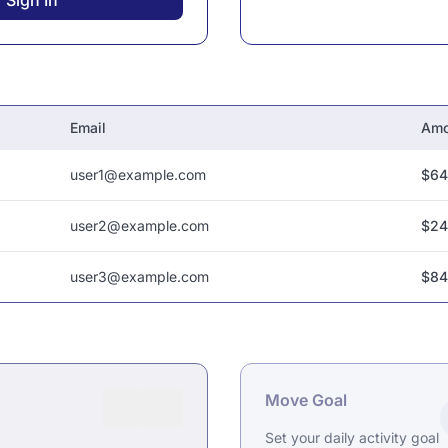
Sign In
Email
Amo
user1@example.com
$64
user2@example.com
$24
user3@example.com
$84
Move Goal
Set your daily activity goal