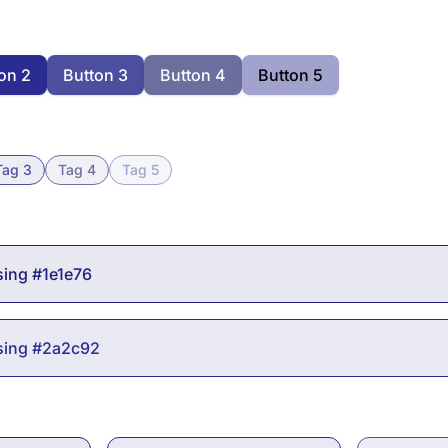
on 2
Button 3
Button 4
Button 5
Tag 3
Tag 4
Tag 5
sing #1e1e76
sing #2a2c92