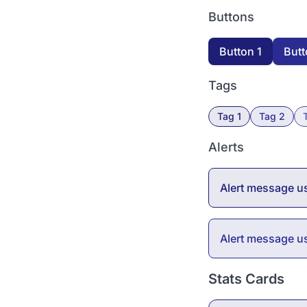
Buttons
Button 1
Butt
Tags
Tag 1
Tag 2
Alerts
Alert message u
Alert message u
Stats Cards