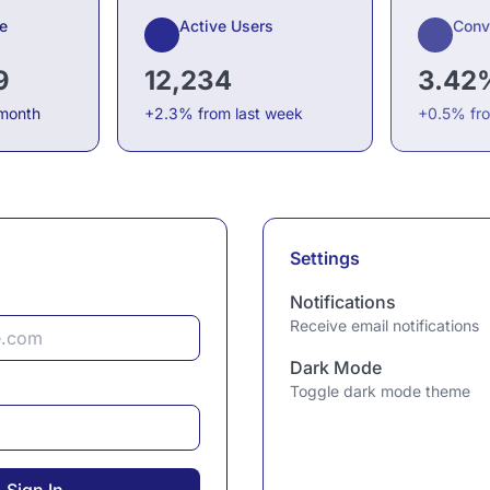
e
Active Users
Conv
9
12,234
3.42
 month
+2.3% from last week
+0.5% fr
Settings
Notifications
Receive email notifications
Dark Mode
Toggle dark mode theme