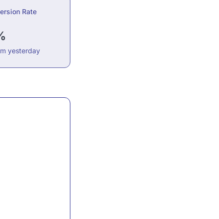
ersion Rate
%
om yesterday