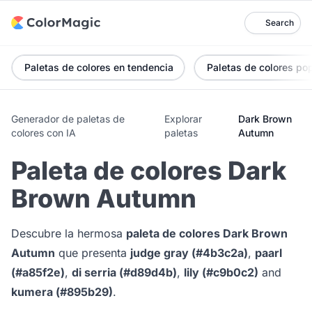
Search
Paletas de colores en tendencia
Paletas de colores po
Generador de paletas de
Explorar
Dark Brown
colores con IA
paletas
Autumn
Paleta de colores Dark
Brown Autumn
Descubre la hermosa
paleta de colores Dark Brown
Autumn
que presenta
judge gray (#4b3c2a)
,
paarl
(#a85f2e)
,
di serria (#d89d4b)
,
lily (#c9b0c2)
and
kumera (#895b29)
.