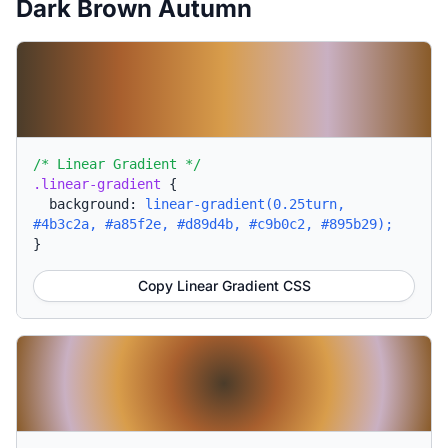
Dark Brown Autumn
/* Linear Gradient */
.linear-gradient
{
background:
linear-gradient(0.25turn,
#4b3c2a, #a85f2e, #d89d4b, #c9b0c2, #895b29);
}
Copy Linear Gradient CSS