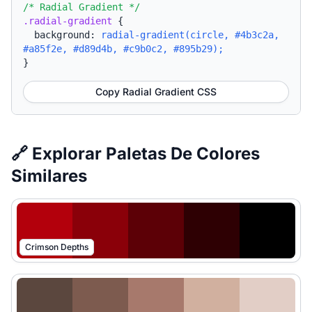
/* Radial Gradient */
.radial-gradient
{
background:
radial-gradient(circle, #4b3c2a,
#a85f2e, #d89d4b, #c9b0c2, #895b29);
}
Copy Radial Gradient CSS
🔗 Explorar Paletas De Colores
Similares
Crimson Depths