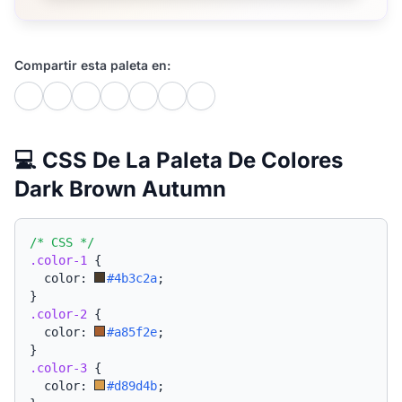
Compartir esta paleta en:
💻 CSS De La Paleta De Colores
Dark Brown Autumn
/* CSS */
.color-1
{
  color: 
#4b3c2a
;
}
.color-2
{
  color: 
#a85f2e
;
}
.color-3
{
  color: 
#d89d4b
;