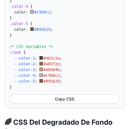
}
.color-4
{
  color: 
#c9b0c2
;
}
.color-5
{
  color: 
#895b29
;
}
/* CSS Variables */
:root
{
--color-1
:
#4b3c2a
;
--color-2
:
#a85f2e
;
--color-3
:
#d89d4b
;
--color-4
:
#c9b0c2
;
--color-5
:
#895b29
;
}
Copy CSS
🌈 CSS Del Degradado De Fondo