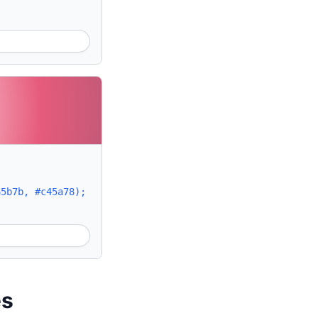
65b7b, #c45a78);
es