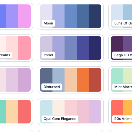
Moon
Luna Of G
Dreams
Ithriel
Sega CD W
Disturbed
Mint Marr
Opal Gem Elegance
90s Anim