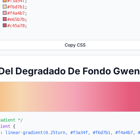
:
#f3a34f
;
:
#f6d7b1
;
:
#f4a4b7
;
:
#e65b7b
;
:
#c45a78
;
Copy CSS
 Del Degradado De Fondo Gwen
radient */
dient
{
d:
linear-gradient(0.25turn, #f3a34f, #f6d7b1, #f4a4b7, 