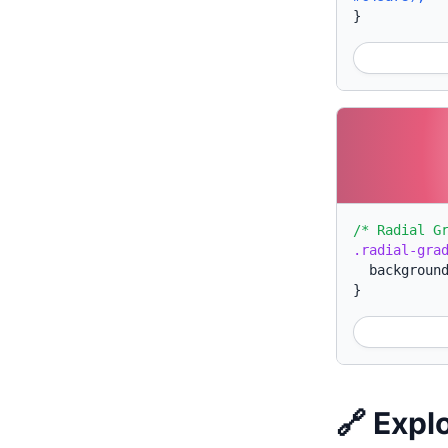
}
/* Radial G
.radial-gra
backgroun
}
🔗 Expl