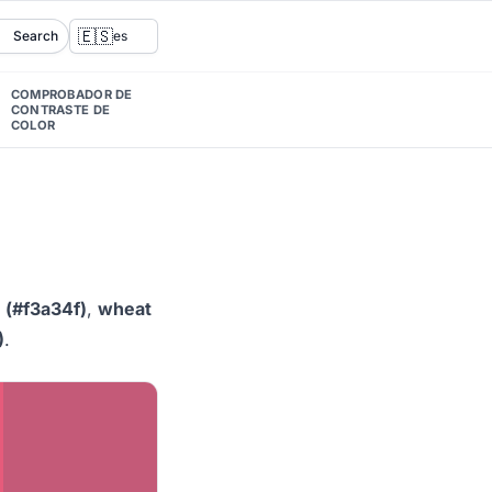
🇪🇸
Search
es
COMPROBADOR DE
CONTRASTE DE
COLOR
 (#f3a34f)
,
wheat
)
.