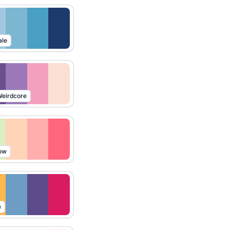
ale
eirdcore
ow
e