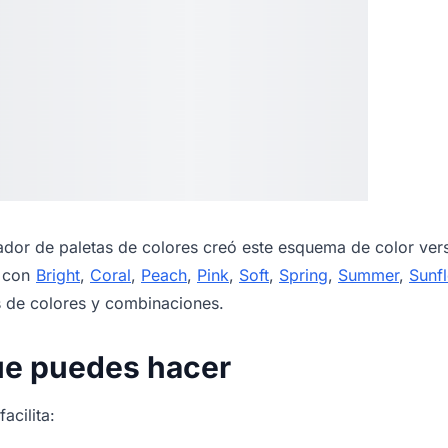
dor de paletas de colores
creó este esquema de color vers
s con
Bright
,
Coral
,
Peach
,
Pink
,
Soft
,
Spring
,
Summer
,
Sunf
 de colores y combinaciones.
ue puedes hacer
acilita: