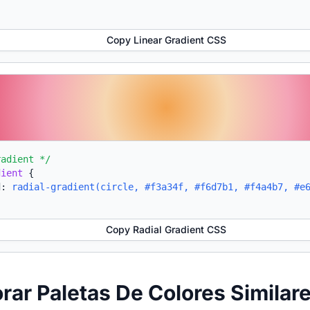
Copy Linear Gradient CSS
radient */
dient
{
d:
radial-gradient(circle, #f3a34f, #f6d7b1, #f4a4b7, #e
Copy Radial Gradient CSS
orar Paletas De Colores Similar