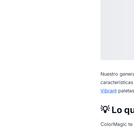
Nuestro
genera
característica
Vibrant
paletas
💡 Lo q
ColorMagic te f