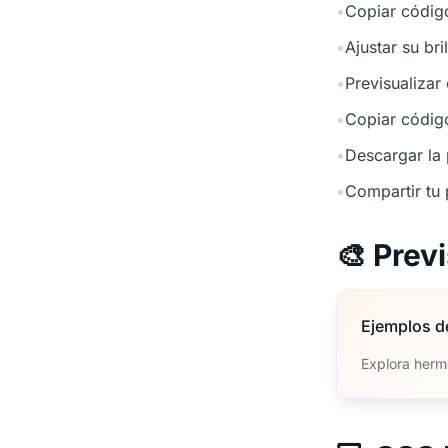
•
Copiar códig
•
Ajustar su br
•
Previsualizar
•
Copiar códig
•
Descargar la 
•
Compartir tu 
🎨 Prev
Ejemplos d
Explora herm