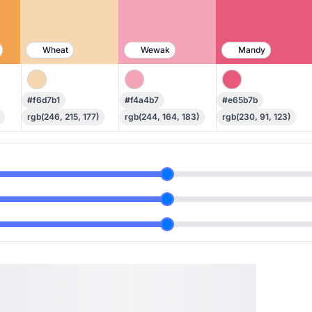
Wheat
Wewak
Mandy
#f6d7b1
#f4a4b7
#e65b7b
rgb(246, 215, 177)
rgb(244, 164, 183)
rgb(230, 91, 123)