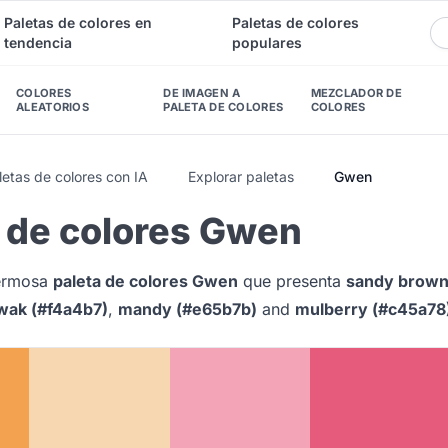
Paletas de colores en
Paletas de colores
tendencia
populares
COLORES
DE IMAGEN A
MEZCLADOR DE
ALEATORIOS
PALETA DE COLORES
COLORES
etas de colores con IA
Explorar paletas
Gwen
a de colores Gwen
hermosa
paleta de colores Gwen
que presenta
sandy brown
ak (#f4a4b7)
,
mandy (#e65b7b)
and
mulberry (#c45a78