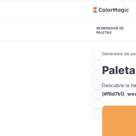
GENERADOR DE
PALETAS
Generador de pal
Palet
Descubre la 
(#f6d7b1)
,
wew