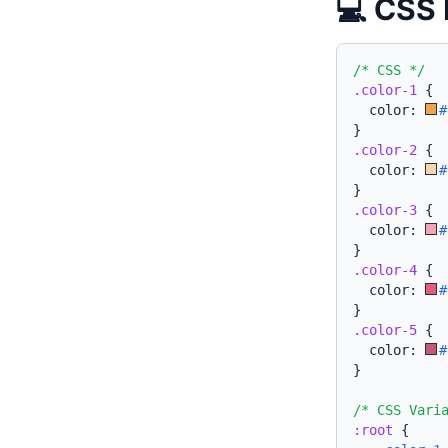
💻 CSS 
/* CSS */
.color-1
{
  color: 
#
}
.color-2
{
  color: 
#
}
.color-3
{
  color: 
#
}
.color-4
{
  color: 
#
}
.color-5
{
  color: 
#
}
/* CSS Vari
:root
{