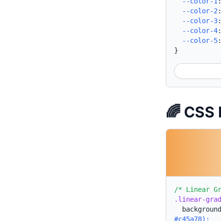
--color-1
--color-2
--color-3
--color-4
--color-5
}
🌈 CSS
/* Linear G
.linear-gra
backgroun
#c45a78);