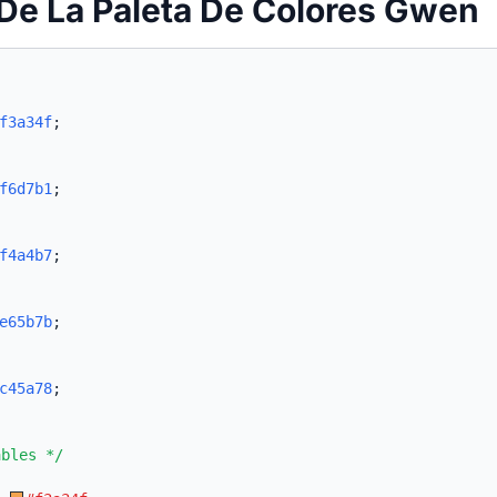
De La Paleta De Colores Gwen
f3a34f
;
f6d7b1
;
f4a4b7
;
e65b7b
;
c45a78
;
ables */