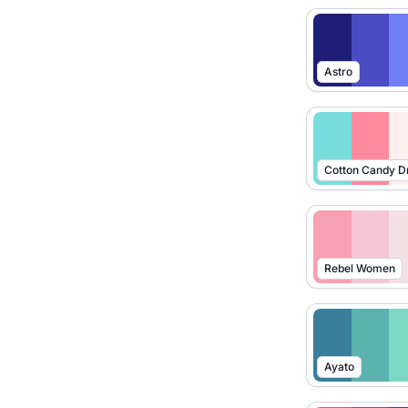
Astro
Cotton Candy 
Rebel Women
Ayato