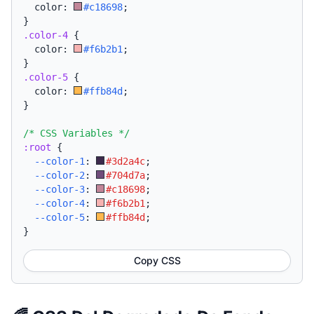
  color: 
#c18698
;
}
.color-4
{
  color: 
#f6b2b1
;
}
.color-5
{
  color: 
#ffb84d
;
}
/* CSS Variables */
:root
{
--color-1
:
#3d2a4c
;
--color-2
:
#704d7a
;
--color-3
:
#c18698
;
--color-4
:
#f6b2b1
;
--color-5
:
#ffb84d
;
}
Copy CSS