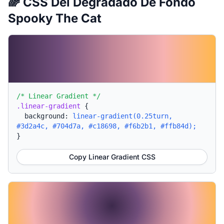
🌈 CSS Del Degradado De Fondo
Spooky The Cat
/* Linear Gradient */
.linear-gradient
{
background:
linear-gradient(0.25turn,
#3d2a4c, #704d7a, #c18698, #f6b2b1, #ffb84d);
}
Copy Linear Gradient CSS