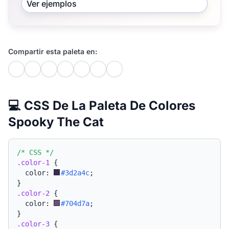
Ver ejemplos
Compartir esta paleta en:
💻 CSS De La Paleta De Colores
Spooky The Cat
/* CSS */
.color-1
{
  color: 
#3d2a4c
;
}
.color-2
{
  color: 
#704d7a
;
}
.color-3
{