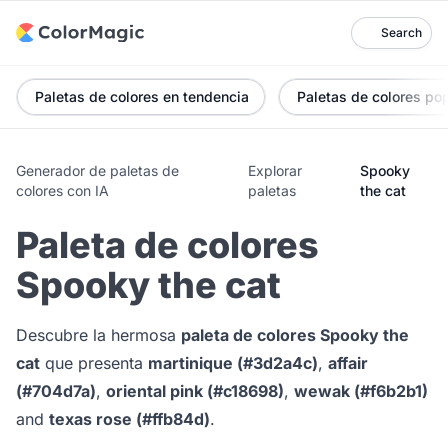
Search
Paletas de colores en tendencia
Paletas de colores po
Generador de paletas de
Explorar
Spooky
colores con IA
paletas
the cat
Paleta de colores
Spooky the cat
Descubre la hermosa
paleta de colores Spooky the
cat
que presenta
martinique (#3d2a4c)
,
affair
(#704d7a)
,
oriental pink (#c18698)
,
wewak (#f6b2b1)
and
texas rose (#ffb84d)
.