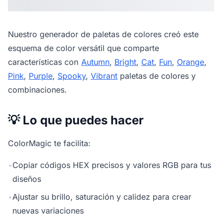
Nuestro
generador de paletas de colores
creó este
esquema de color versátil que comparte
características con
Autumn
,
Bright
,
Cat
,
Fun
,
Orange
,
Pink
,
Purple
,
Spooky
,
Vibrant
paletas de colores y
combinaciones.
💡 Lo que puedes hacer
ColorMagic te facilita:
•
Copiar códigos HEX precisos y valores RGB para tus
diseños
•
Ajustar su brillo, saturación y calidez para crear
nuevas variaciones