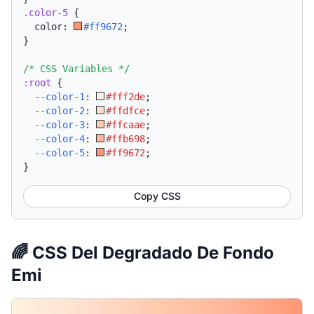
.color-5
{
  color: 
#ff9672
;
}
/* CSS Variables */
:root
{
--color-1
:
#fff2de
;
--color-2
:
#ffdfce
;
--color-3
:
#ffcaae
;
--color-4
:
#ffb698
;
--color-5
:
#ff9672
;
}
Copy CSS
🌈 CSS Del Degradado De Fondo
Emi