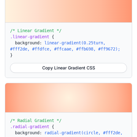
/* Linear Gradient */
.linear-gradient
{
background:
linear-gradient(0.25turn,
#fff2de, #ffdfce, #ffcaae, #ffb698, #ff9672);
}
Copy Linear Gradient CSS
/* Radial Gradient */
.radial-gradient
{
background:
radial-gradient(circle, #fff2de,