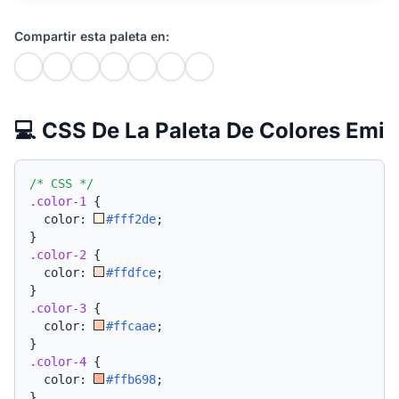
Compartir esta paleta en:
💻 CSS De La Paleta De Colores Emi
/* CSS */
.color-1
{
  color: 
#fff2de
;
}
.color-2
{
  color: 
#ffdfce
;
}
.color-3
{
  color: 
#ffcaae
;
}
.color-4
{
  color: 
#ffb698
;
}