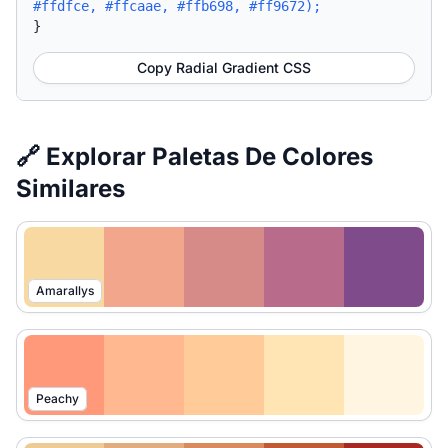
#ffdfce, #ffcaae, #ffb698, #ff9672);
}
Copy Radial Gradient CSS
🔗 Explorar Paletas De Colores
Similares
Amarallys
Peachy