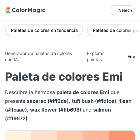
Search
Paletas de colores en tendencia
Paletas de colores po
Generador de paletas de colores
Explorar
Emi
con IA
paletas
Paleta de colores Emi
Descubre la hermosa
paleta de colores Emi
que
presenta
sazerac (#fff2de)
,
tuft bush (#ffdfce)
,
flesh
(#ffcaae)
,
wax flower (#ffb698)
and
salmon
(#ff9672)
.