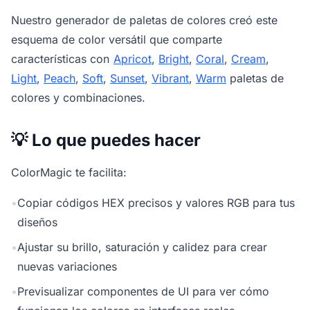
Nuestro
generador de paletas de colores
creó este
esquema de color versátil que comparte
características con
Apricot
,
Bright
,
Coral
,
Cream
,
Light
,
Peach
,
Soft
,
Sunset
,
Vibrant
,
Warm
paletas de
colores y combinaciones.
💡 Lo que puedes hacer
ColorMagic te facilita:
•
Copiar códigos HEX precisos y valores RGB para tus
diseños
•
Ajustar su brillo, saturación y calidez para crear
nuevas variaciones
•
Previsualizar componentes de UI para ver cómo