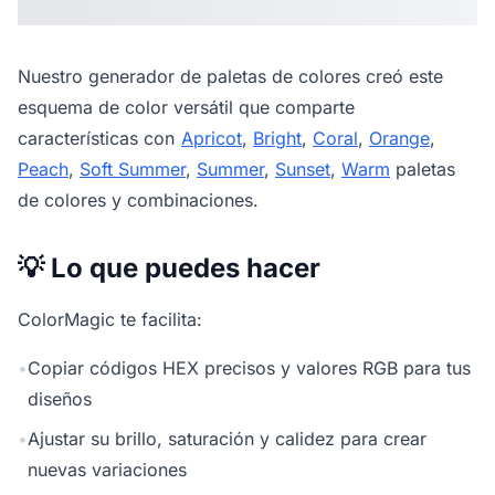
Nuestro
generador de paletas de colores
creó este
esquema de color versátil que comparte
características con
Apricot
,
Bright
,
Coral
,
Orange
,
Peach
,
Soft Summer
,
Summer
,
Sunset
,
Warm
paletas
de colores y combinaciones.
💡 Lo que puedes hacer
ColorMagic te facilita:
•
Copiar códigos HEX precisos y valores RGB para tus
diseños
•
Ajustar su brillo, saturación y calidez para crear
nuevas variaciones