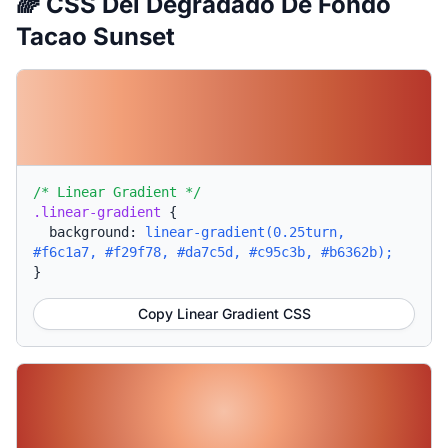
🌈 CSS Del Degradado De Fondo
Tacao Sunset
/* Linear Gradient */
.linear-gradient
{
background:
linear-gradient(0.25turn,
#f6c1a7, #f29f78, #da7c5d, #c95c3b, #b6362b);
}
Copy Linear Gradient CSS