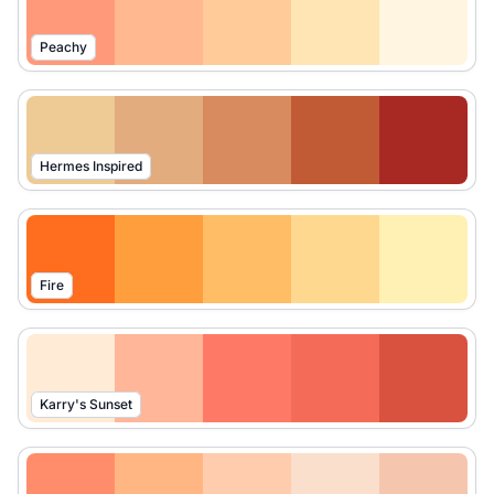
Peachy
Hermes Inspired
Fire
Karry's Sunset