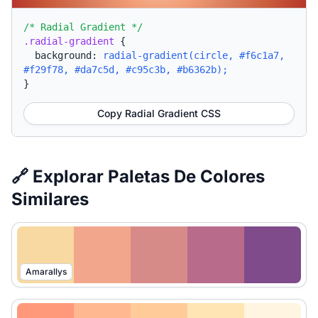
/* Radial Gradient */
.radial-gradient
{
background:
radial-gradient(circle, #f6c1a7,
#f29f78, #da7c5d, #c95c3b, #b6362b);
}
Copy Radial Gradient CSS
🔗 Explorar Paletas De Colores
Similares
Amarallys