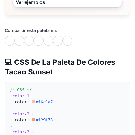
Ver ejemplos
Compartir esta paleta en:
💻 CSS De La Paleta De Colores
Tacao Sunset
/* CSS */
.color-1
{
  color: 
#f6c1a7
;
}
.color-2
{
  color: 
#f29f78
;
}
.color-3
{