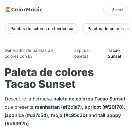
Search
Paletas de colores en tendencia
Paletas de colores po
Generador de paletas de
Explorar
Tacao
colores con IA
paletas
Sunset
Paleta de colores
Tacao Sunset
Descubre la hermosa
paleta de colores Tacao Sunset
que presenta
manhattan (#f6c1a7)
,
apricot (#f29f78)
,
japonica (#da7c5d)
,
mojo (#c95c3b)
and
tall poppy
(#b6362b)
.