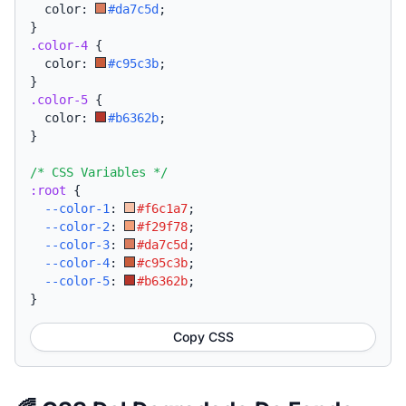
  color: 
#da7c5d
;
}
.color-4
{
  color: 
#c95c3b
;
}
.color-5
{
  color: 
#b6362b
;
}
/* CSS Variables */
:root
{
--color-1
:
#f6c1a7
;
--color-2
:
#f29f78
;
--color-3
:
#da7c5d
;
--color-4
:
#c95c3b
;
--color-5
:
#b6362b
;
}
Copy CSS