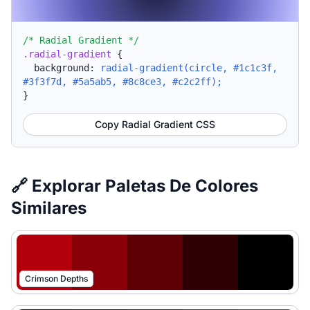
/* Radial Gradient */
.radial-gradient
{
background:
radial-gradient(circle, #1c1c3f,
#3f3f7d, #5a5ab5, #8c8ce3, #c2c2ff);
}
Copy Radial Gradient CSS
🔗 Explorar Paletas De Colores
Similares
Crimson Depths