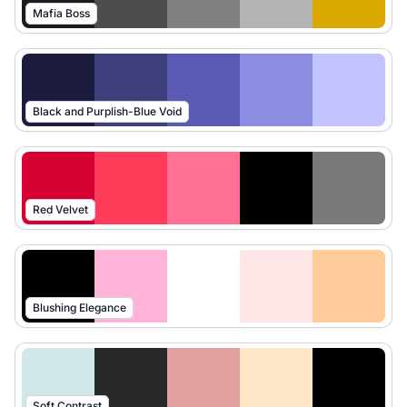
Mafia Boss
Black and Purplish-Blue Void
Red Velvet
Blushing Elegance
Soft Contrast