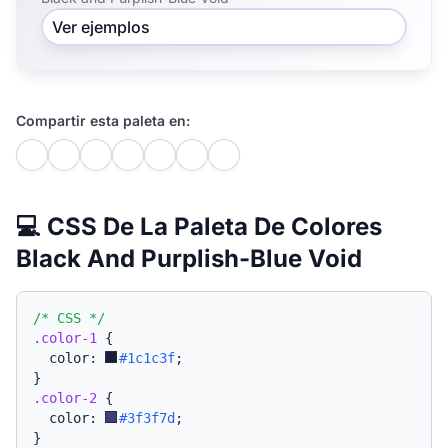
Ver ejemplos
Compartir esta paleta en:
💻 CSS De La Paleta De Colores
Black And Purplish-Blue Void
/* CSS */
.color-1
{
  color: 
#1c1c3f
;
}
.color-2
{
  color: 
#3f3f7d
;
}