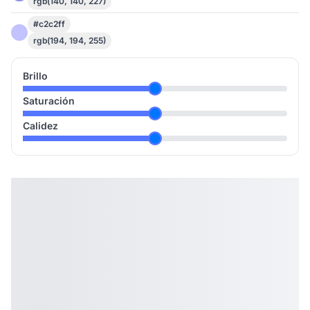
rgb(140, 140, 227)
#c2c2ff
rgb(194, 194, 255)
Brillo
Saturación
Calidez