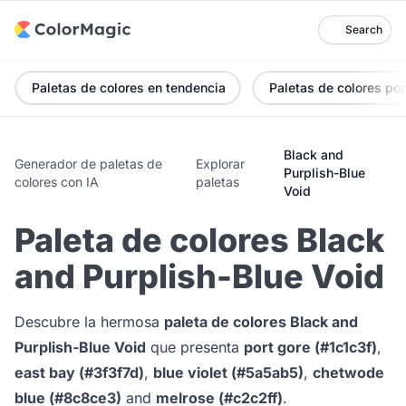
Search
Paletas de colores en tendencia
Paletas de colores po
Black and
Generador de paletas de
Explorar
Purplish-Blue
colores con IA
paletas
Void
Paleta de colores Black
and Purplish-Blue Void
Descubre la hermosa
paleta de colores Black and
Purplish-Blue Void
que presenta
port gore (#1c1c3f)
,
east bay (#3f3f7d)
,
blue violet (#5a5ab5)
,
chetwode
blue (#8c8ce3)
and
melrose (#c2c2ff)
.