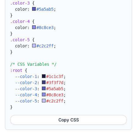
.color-3
{
  color: 
#5a5ab5
;
}
.color-4
{
  color: 
#8c8ce3
;
}
.color-5
{
  color: 
#c2c2ff
;
}
/* CSS Variables */
:root
{
--color-1
:
#1c1c3f
;
--color-2
:
#3f3f7d
;
--color-3
:
#5a5ab5
;
--color-4
:
#8c8ce3
;
--color-5
:
#c2c2ff
;
}
Copy CSS