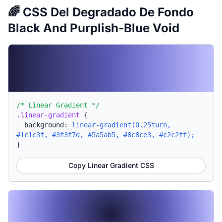
🌈 CSS Del Degradado De Fondo
Black And Purplish-Blue Void
/* Linear Gradient */
.linear-gradient
{
background:
linear-gradient(0.25turn,
#1c1c3f, #3f3f7d, #5a5ab5, #8c8ce3, #c2c2ff);
}
Copy Linear Gradient CSS