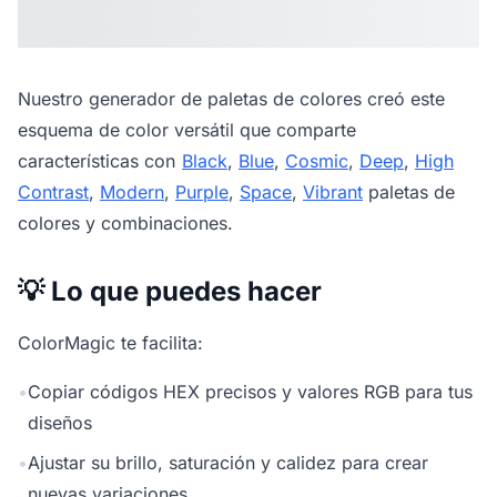
Nuestro
generador de paletas de colores
creó este
esquema de color versátil que comparte
características con
Black
,
Blue
,
Cosmic
,
Deep
,
High
Contrast
,
Modern
,
Purple
,
Space
,
Vibrant
paletas de
colores y combinaciones.
💡 Lo que puedes hacer
ColorMagic te facilita:
•
Copiar códigos HEX precisos y valores RGB para tus
diseños
•
Ajustar su brillo, saturación y calidez para crear
nuevas variaciones