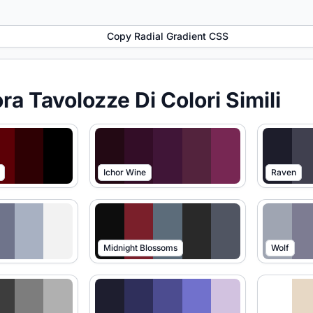
Copy Radial Gradient CSS
ra Tavolozze Di Colori Simili
Ichor Wine
Raven
Midnight Blossoms
Wolf