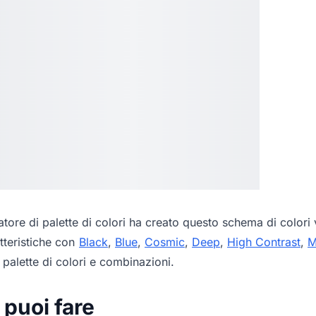
tore di palette di colori
ha creato questo schema di colori v
tteristiche con
Black
,
Blue
,
Cosmic
,
Deep
,
High Contrast
,
M
palette di colori e combinazioni.
 puoi fare