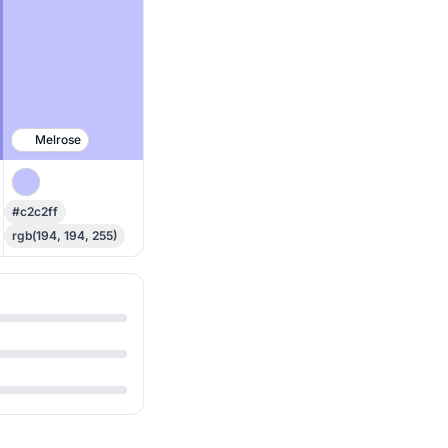
Melrose
#c2c2ff
rgb(194, 194, 255)