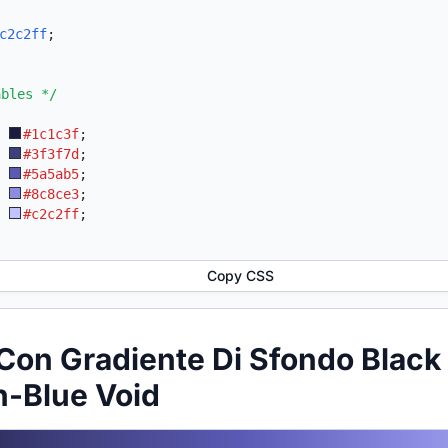
c2c2ff
;
ables */
:
#1c1c3f
;
:
#3f3f7d
;
:
#5a5ab5
;
:
#8c8ce3
;
:
#c2c2ff
;
Copy CSS
Con Gradiente Di Sfondo Black
h-Blue Void