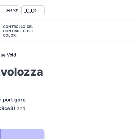
🇮🇹
Search
it
CONTROLLO DEL
CONTRASTO DEI
COLORI
lue Void
avolozza
n
port gore
c8ce3)
and