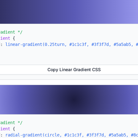
radient */
dient
{
d:
linear-gradient(0.25turn, #1c1c3f, #3f3f7d, #5a5ab5, 
Copy Linear Gradient CSS
radient */
dient
{
d:
radial-gradient(circle, #1c1c3f, #3f3f7d, #5a5ab5, #8