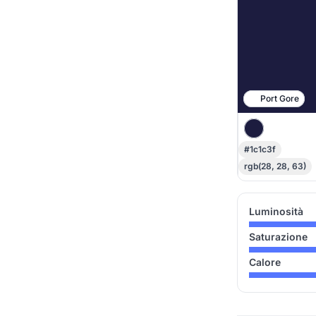
Port Gore
#1c1c3f
rgb(28, 28, 63)
Luminosità
Saturazione
Calore