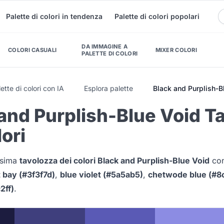
Palette di colori in tendenza
Palette di colori popolari
DA IMMAGINE A
COLORI CASUALI
MIXER COLORI
PALETTE DI COLORI
ette di colori con IA
Esplora palette
Black and Purplish-B
and Purplish-Blue Void T
lori
issima
tavolozza dei colori Black and Purplish-Blue Void
co
 bay (#3f3f7d)
,
blue violet (#5a5ab5)
,
chetwode blue (#8
2ff)
.