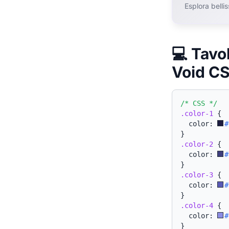
Esplora belli
💻 Tavo
Void C
/* CSS */
.color-1
{
  color: 
#
}
.color-2
{
  color: 
#
}
.color-3
{
  color: 
#
}
.color-4
{
  color: 
#
}