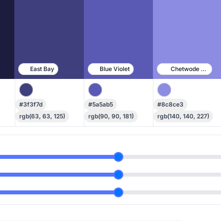
East Bay
Blue Violet
Chetwode Blue
#3f3f7d
#5a5ab5
#8c8ce3
rgb(63, 63, 125)
rgb(90, 90, 181)
rgb(140, 140, 227)