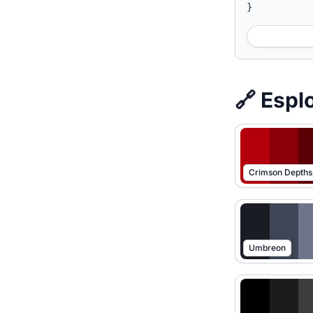
}
🔗 Esplo
Crimson Depths
Umbreon