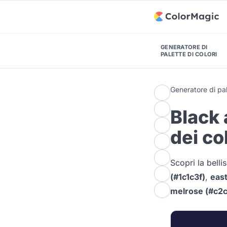
GENERATORE DI
PALETTE DI COLORI
Generatore di pal
Black 
dei co
Scopri la bell
(#1c1c3f)
,
east
melrose (#c2c