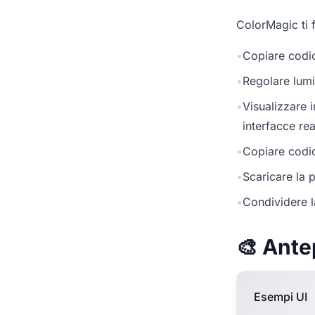
ColorMagic ti f
•
Copiare codic
•
Regolare lumi
•
Visualizzare 
interfacce rea
•
Copiare codic
•
Scaricare la p
•
Condividere l
🎨 Ante
Esempi UI