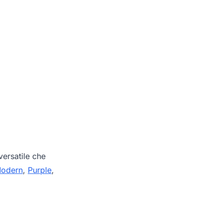
ersatile che
odern
,
Purple
,