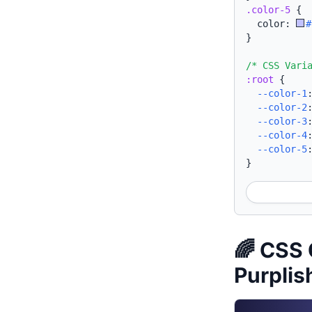
.color-5
{
  color: 
#
}
/* CSS Vari
:root
{
--color-1
--color-2
--color-3
--color-4
--color-5
}
🌈 CSS 
Purplis