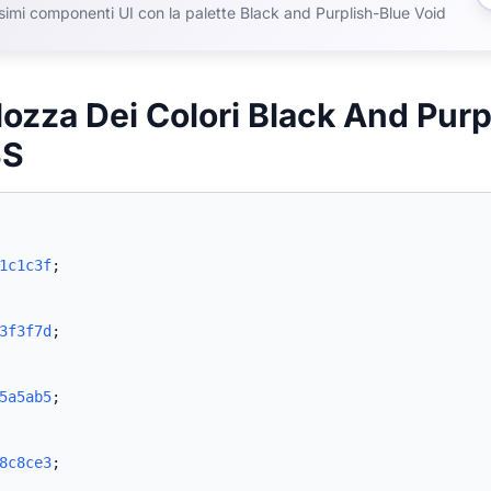
ssimi componenti UI con la palette Black and Purplish-Blue Void
lozza Dei Colori Black And Purp
SS
1c1c3f
;
3f3f7d
;
5a5ab5
;
8c8ce3
;