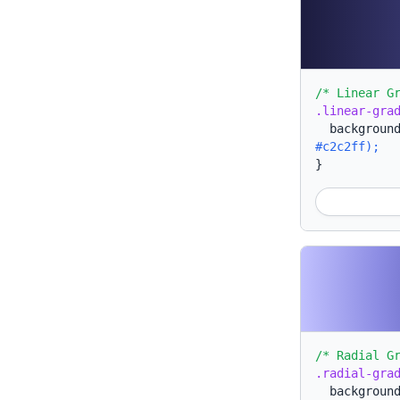
/* Linear G
.linear-gra
backgroun
#c2c2ff);
}
/* Radial G
.radial-gra
backgroun