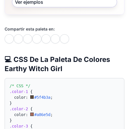
Ver ejemplos
Compartir esta paleta en:
💻 CSS De La Paleta De Colores
Earthy Witch Girl
/* CSS */
.color-1
{
  color: 
#5f4b3a
;
}
.color-2
{
  color: 
#a86e5d
;
}
.color-3
{