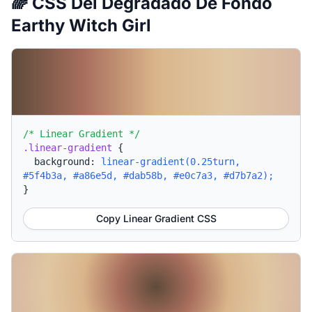
🌈 CSS Del Degradado De Fondo
Earthy Witch Girl
/* Linear Gradient */
.linear-gradient
{
background:
linear-gradient(0.25turn,
#5f4b3a, #a86e5d, #dab58b, #e0c7a3, #d7b7a2);
}
Copy Linear Gradient CSS