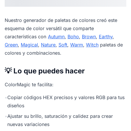
Nuestro
generador de paletas de colores
creó este
esquema de color versátil que comparte
características con
Autumn
,
Boho
,
Brown
,
Earthy
,
Green
,
Magical
,
Nature
,
Soft
,
Warm
,
Witch
paletas de
colores y combinaciones.
💡 Lo que puedes hacer
ColorMagic te facilita:
•
Copiar códigos HEX precisos y valores RGB para tus
diseños
•
Ajustar su brillo, saturación y calidez para crear
nuevas variaciones