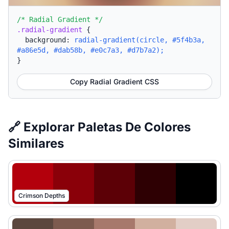
/* Radial Gradient */
.radial-gradient
{
background:
radial-gradient(circle, #5f4b3a,
#a86e5d, #dab58b, #e0c7a3, #d7b7a2);
}
Copy Radial Gradient CSS
🔗 Explorar Paletas De Colores
Similares
Crimson Depths