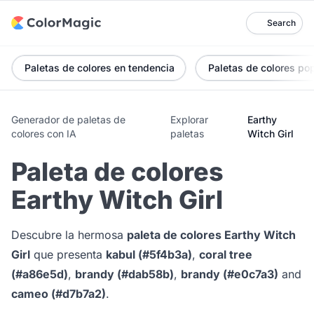
Search
Paletas de colores en tendencia
Paletas de colores po
Generador de paletas de
Explorar
Earthy
colores con IA
paletas
Witch Girl
Paleta de colores
Earthy Witch Girl
Descubre la hermosa
paleta de colores Earthy Witch
Girl
que presenta
kabul (#5f4b3a)
,
coral tree
(#a86e5d)
,
brandy (#dab58b)
,
brandy (#e0c7a3)
and
cameo (#d7b7a2)
.