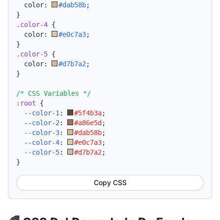
  color: 
#dab58b
;
}
.color-4
{
  color: 
#e0c7a3
;
}
.color-5
{
  color: 
#d7b7a2
;
}
/* CSS Variables */
:root
{
--color-1
:
#5f4b3a
;
--color-2
:
#a86e5d
;
--color-3
:
#dab58b
;
--color-4
:
#e0c7a3
;
--color-5
:
#d7b7a2
;
}
Copy CSS