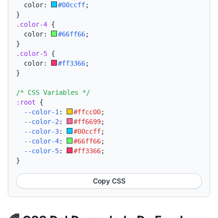
  color: 
#00ccff
;
}
.color-4
{
  color: 
#66ff66
;
}
.color-5
{
  color: 
#ff3366
;
}
/* CSS Variables */
:root
{
--color-1
:
#ffcc00
;
--color-2
:
#ff6699
;
--color-3
:
#00ccff
;
--color-4
:
#66ff66
;
--color-5
:
#ff3366
;
}
Copy CSS