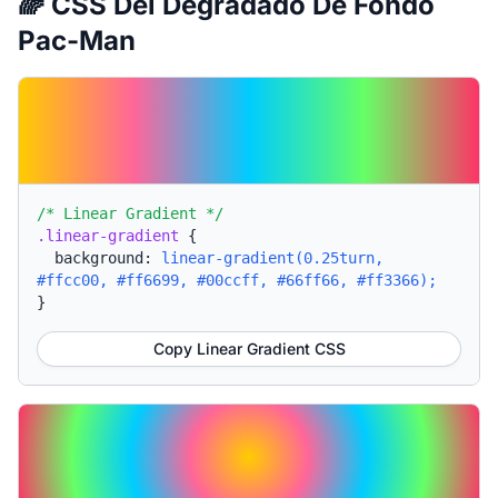
🌈 CSS Del Degradado De Fondo
Pac-Man
/* Linear Gradient */
.linear-gradient
{
background:
linear-gradient(0.25turn,
#ffcc00, #ff6699, #00ccff, #66ff66, #ff3366);
}
Copy Linear Gradient CSS