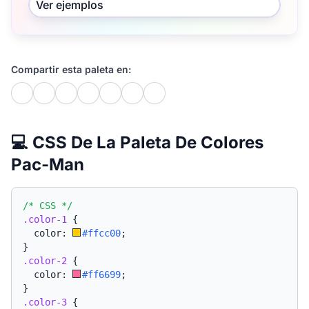
Ver ejemplos
Compartir esta paleta en:
💻 CSS De La Paleta De Colores
Pac-Man
/* CSS */
.color-1
{
  color: 
#ffcc00
;
}
.color-2
{
  color: 
#ff6699
;
}
.color-3
{