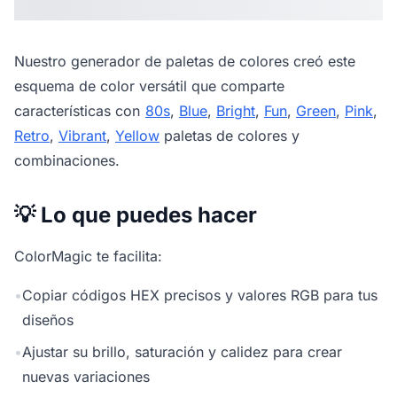
Nuestro
generador de paletas de colores
creó este
esquema de color versátil que comparte
características con
80s
,
Blue
,
Bright
,
Fun
,
Green
,
Pink
,
Retro
,
Vibrant
,
Yellow
paletas de colores y
combinaciones.
💡 Lo que puedes hacer
ColorMagic te facilita:
•
Copiar códigos HEX precisos y valores RGB para tus
diseños
•
Ajustar su brillo, saturación y calidez para crear
nuevas variaciones