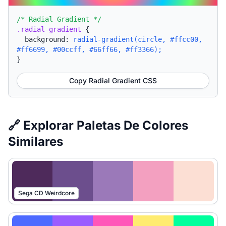
/* Radial Gradient */
.radial-gradient
{
background:
radial-gradient(circle, #ffcc00,
#ff6699, #00ccff, #66ff66, #ff3366);
}
Copy Radial Gradient CSS
🔗 Explorar Paletas De Colores
Similares
Sega CD Weirdcore