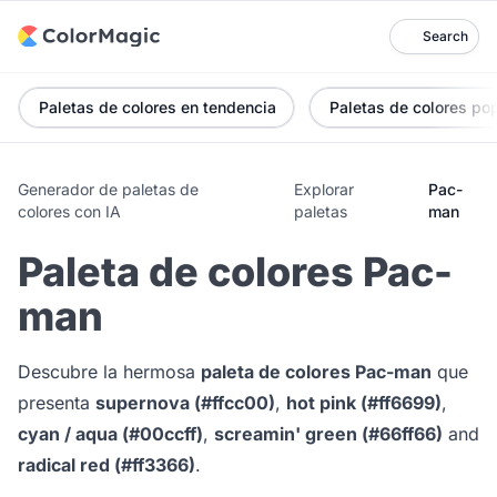
Search
Paletas de colores en tendencia
Paletas de colores po
Generador de paletas de
Explorar
Pac-
colores con IA
paletas
man
Paleta de colores Pac-
man
Descubre la hermosa
paleta de colores Pac-man
que
presenta
supernova (#ffcc00)
,
hot pink (#ff6699)
,
cyan / aqua (#00ccff)
,
screamin' green (#66ff66)
and
radical red (#ff3366)
.