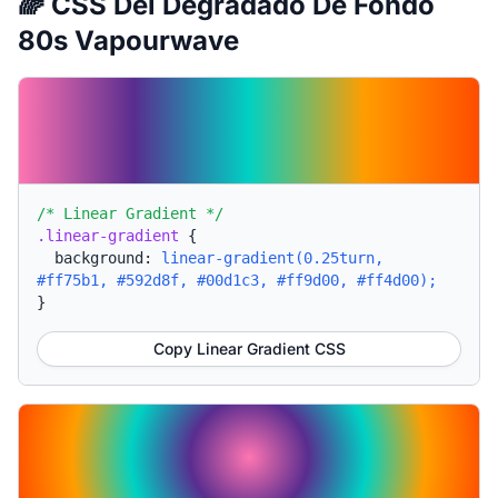
🌈 CSS Del Degradado De Fondo
80s Vapourwave
/* Linear Gradient */
.linear-gradient
{
background:
linear-gradient(0.25turn,
#ff75b1, #592d8f, #00d1c3, #ff9d00, #ff4d00);
}
Copy Linear Gradient CSS