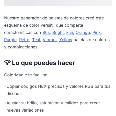
Nuestro
generador de paletas de colores
creó este
esquema de color versátil que comparte
características con
80s
,
Bright
,
Fun
,
Orange
,
Pink
,
Purple
,
Retro
,
Teal
,
Vibrant
,
Yellow
paletas de colores
y combinaciones.
💡 Lo que puedes hacer
ColorMagic te facilita:
•
Copiar códigos HEX precisos y valores RGB para tus
diseños
•
Ajustar su brillo, saturación y calidez para crear
nuevas variaciones