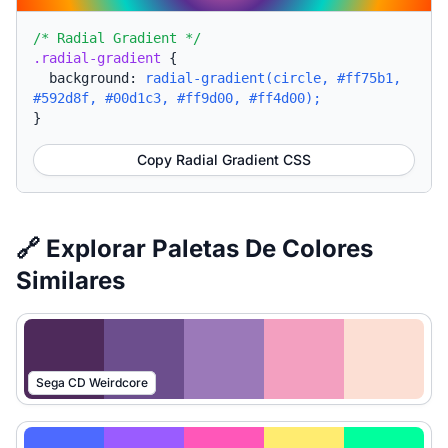
/* Radial Gradient */
.radial-gradient
{
background:
radial-gradient(circle, #ff75b1,
#592d8f, #00d1c3, #ff9d00, #ff4d00);
}
Copy Radial Gradient CSS
🔗 Explorar Paletas De Colores
Similares
Sega CD Weirdcore