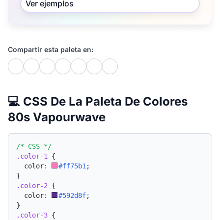
Ver ejemplos
Compartir esta paleta en:
💻 CSS De La Paleta De Colores
80s Vapourwave
/* CSS */
.color-1
{
  color: 
#ff75b1
;
}
.color-2
{
  color: 
#592d8f
;
}
.color-3
{