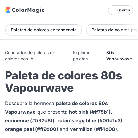
Search
Paletas de colores en tendencia
Paletas de colores po
Generador de paletas de
Explorar
80s
colores con IA
paletas
Vapourwave
Paleta de colores 80s
Vapourwave
Descubre la hermosa
paleta de colores 80s
Vapourwave
que presenta
hot pink (#ff75b1)
,
eminence (#592d8f)
,
robin's egg blue (#00d1c3)
,
orange peel (#ff9d00)
and
vermilion (#ff4d00)
.