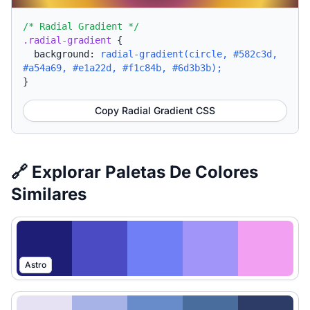
/* Radial Gradient */
.radial-gradient
{
background:
radial-gradient(circle, #582c3d,
#a54a69, #e1a22d, #f1c84b, #6d3b3b);
}
Copy Radial Gradient CSS
🔗 Explorar Paletas De Colores
Similares
Astro