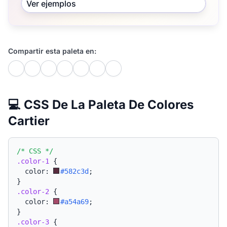
Ver ejemplos
Compartir esta paleta en:
💻 CSS De La Paleta De Colores
Cartier
/* CSS */
.color-1
{
  color: 
#582c3d
;
}
.color-2
{
  color: 
#a54a69
;
}
.color-3
{