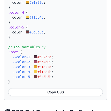
  color: 
#e1a22d
;
}
.color-4
{
  color: 
#f1c84b
;
}
.color-5
{
  color: 
#6d3b3b
;
}
/* CSS Variables */
:root
{
--color-1
:
#582c3d
;
--color-2
:
#a54a69
;
--color-3
:
#e1a22d
;
--color-4
:
#f1c84b
;
--color-5
:
#6d3b3b
;
}
Copy CSS