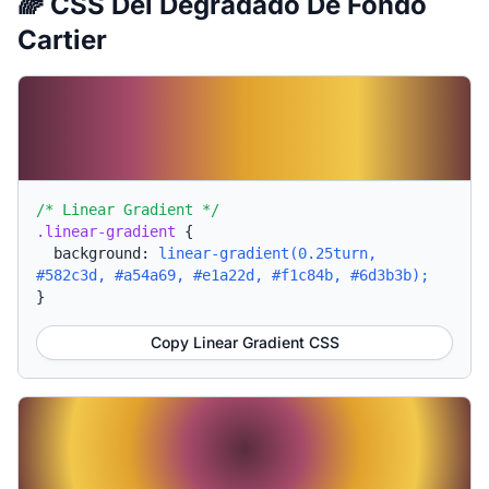
🌈 CSS Del Degradado De Fondo
Cartier
/* Linear Gradient */
.linear-gradient
{
background:
linear-gradient(0.25turn,
#582c3d, #a54a69, #e1a22d, #f1c84b, #6d3b3b);
}
Copy Linear Gradient CSS