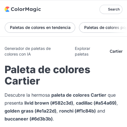
Search
Paletas de colores en tendencia
Paletas de colores po
Generador de paletas de
Explorar
Cartier
colores con IA
paletas
Paleta de colores
Cartier
Descubre la hermosa
paleta de colores Cartier
que
presenta
livid brown (#582c3d)
,
cadillac (#a54a69)
,
golden grass (#e1a22d)
,
ronchi (#f1c84b)
and
buccaneer (#6d3b3b)
.