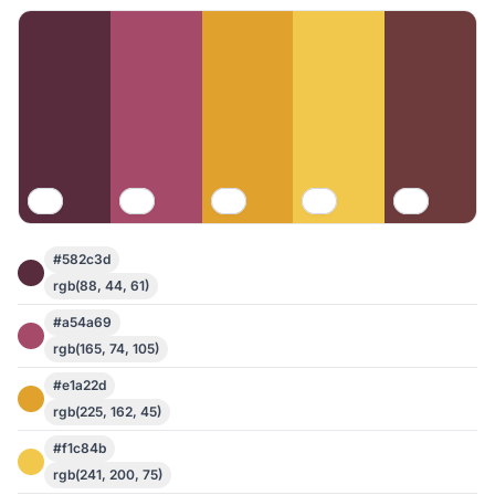
#582c3d
rgb(88, 44, 61)
#a54a69
rgb(165, 74, 105)
#e1a22d
rgb(225, 162, 45)
#f1c84b
rgb(241, 200, 75)