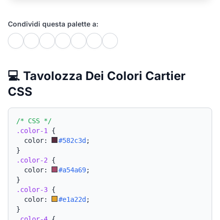
Condividi questa palette a:
💻 Tavolozza Dei Colori Cartier
CSS
/* CSS */
.color-1
{
  color: 
#582c3d
;
}
.color-2
{
  color: 
#a54a69
;
}
.color-3
{
  color: 
#e1a22d
;
}
.color-4
{