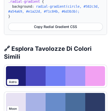
.radial-gradient
{
background:
radial-gradient(circle, #582c3d,
#a54a69, #e1a22d, #f1c84b, #6d3b3b);
}
Copy Radial Gradient CSS
🔗 Esplora Tavolozze Di Colori
Simili
Astro
Moon