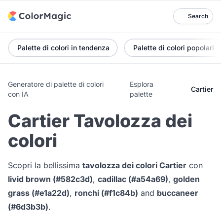
Search
Palette di colori in tendenza
Palette di colori popolari
Generatore di palette di colori
Esplora
Cartier
con IA
palette
Cartier Tavolozza dei
colori
Scopri la bellissima
tavolozza dei colori Cartier
con
livid brown (#582c3d)
,
cadillac (#a54a69)
,
golden
grass (#e1a22d)
,
ronchi (#f1c84b)
and
buccaneer
(#6d3b3b)
.