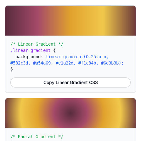
/* Linear Gradient */
.linear-gradient
{
background:
linear-gradient(0.25turn,
#582c3d, #a54a69, #e1a22d, #f1c84b, #6d3b3b);
}
Copy Linear Gradient CSS
/* Radial Gradient */