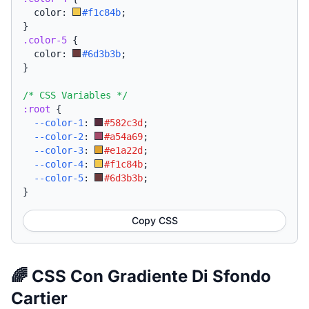
  color: 
#f1c84b
;
}
.color-5
{
  color: 
#6d3b3b
;
}
/* CSS Variables */
:root
{
--color-1
:
#582c3d
;
--color-2
:
#a54a69
;
--color-3
:
#e1a22d
;
--color-4
:
#f1c84b
;
--color-5
:
#6d3b3b
;
}
Copy CSS
🌈 CSS Con Gradiente Di Sfondo
Cartier