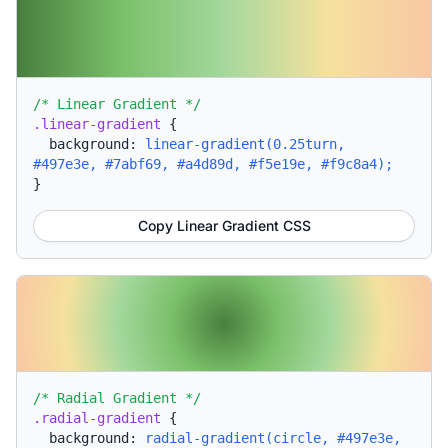
/* Linear Gradient */
.linear-gradient
{
background:
linear-gradient(0.25turn,
#497e3e, #7abf69, #a4d89d, #f5e19e, #f9c8a4);
}
Copy Linear Gradient CSS
/* Radial Gradient */
.radial-gradient
{
background:
radial-gradient(circle, #497e3e,