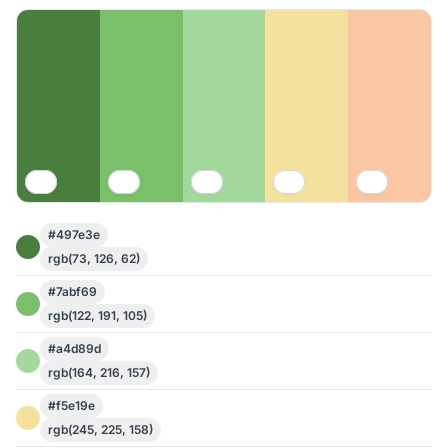
#497e3e
rgb(73, 126, 62)
#7abf69
rgb(122, 191, 105)
#a4d89d
rgb(164, 216, 157)
#f5e19e
rgb(245, 225, 158)