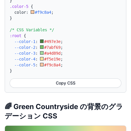
}
.color-5
{
  color: 
#f9c8a4
;
}
/* CSS Variables */
:root
{
--color-1
:
#497e3e
;
--color-2
:
#7abf69
;
--color-3
:
#a4d89d
;
--color-4
:
#f5e19e
;
--color-5
:
#f9c8a4
;
}
Copy CSS
🌈 Green Countryside の背景のグラ
デーション CSS