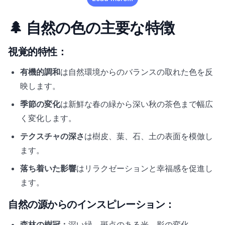
🌲 自然の色の主要な特徴
視覚的特性：
有機的調和
は自然環境からのバランスの取れた色を反
映します。
季節の変化
は新鮮な春の緑から深い秋の茶色まで幅広
く変化します。
テクスチャの深さ
は樹皮、葉、石、土の表面を模倣し
ます。
落ち着いた影響
はリラクゼーションと幸福感を促進し
ます。
自然の源からのインスピレーション：
森林の樹冠：
深い緑、斑点のある光、影の変化