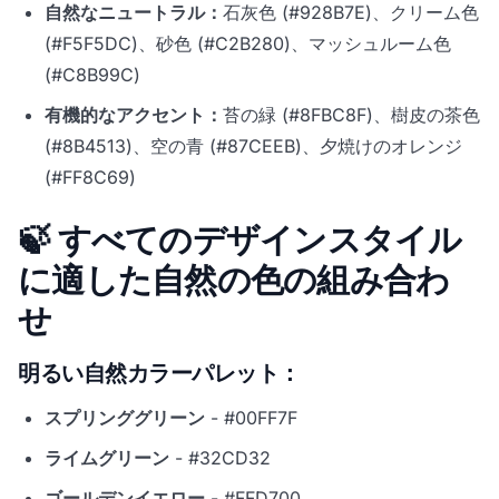
自然なニュートラル：
石灰色 (#928B7E)、クリーム色
(#F5F5DC)、砂色 (#C2B280)、マッシュルーム色
(#C8B99C)
有機的なアクセント：
苔の緑 (#8FBC8F)、樹皮の茶色
(#8B4513)、空の青 (#87CEEB)、夕焼けのオレンジ
(#FF8C69)
🍃 すべてのデザインスタイル
に適した自然の色の組み合わ
せ
明るい自然カラーパレット：
スプリンググリーン
- #00FF7F
ライムグリーン
- #32CD32
ゴールデンイエロー
- #FFD700