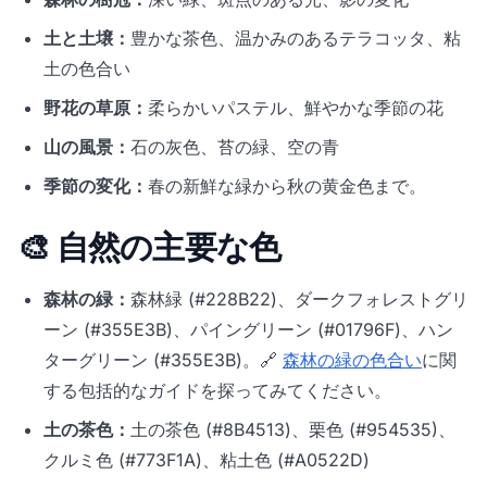
土と土壌：
豊かな茶色、温かみのあるテラコッタ、粘
土の色合い
野花の草原：
柔らかいパステル、鮮やかな季節の花
山の風景：
石の灰色、苔の緑、空の青
季節の変化：
春の新鮮な緑から秋の黄金色まで。
🎨 自然の主要な色
森林の緑：
森林緑 (#228B22)、ダークフォレストグリ
ーン (#355E3B)、パイングリーン (#01796F)、ハン
ターグリーン (#355E3B)。🔗
森林の緑の色合い
に関
する包括的なガイドを探ってみてください。
土の茶色：
土の茶色 (#8B4513)、栗色 (#954535)、
クルミ色 (#773F1A)、粘土色 (#A0522D)