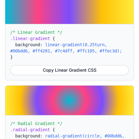
/* Linear Gradient */
.linear-gradient
{
background:
linear-gradient(0.25turn,
#00bdd6, #ff4281, #7c4dff, #ffc105, #ffec3d);
}
Copy Linear Gradient CSS
/* Radial Gradient */
.radial-gradient
{
background:
radial-gradient(circle, #00bdd6,