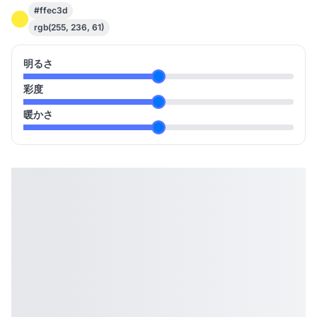
#ffec3d
rgb(255, 236, 61)
明るさ
彩度
暖かさ