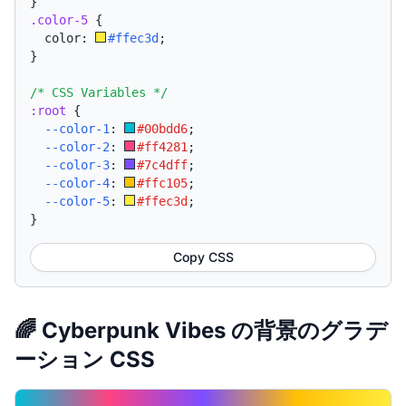
}
.color-5
{
  color: 
#ffec3d
;
}
/* CSS Variables */
:root
{
--color-1
:
#00bdd6
;
--color-2
:
#ff4281
;
--color-3
:
#7c4dff
;
--color-4
:
#ffc105
;
--color-5
:
#ffec3d
;
}
Copy CSS
🌈 Cyberpunk Vibes の背景のグラデ
ーション CSS