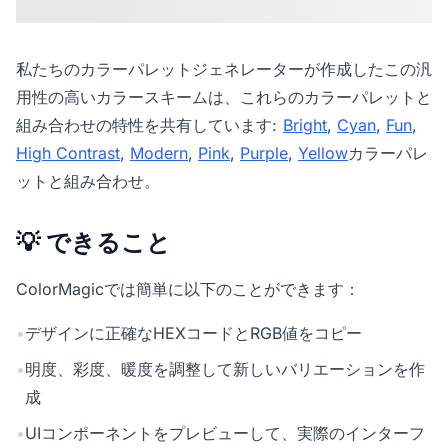
私たちの
カラーパレットジェネレーター
が作成したこの汎
用性の高いカラースキームは、これらのカラーパレットと
組み合わせの特性を共有しています:
Bright
,
Cyan
,
Fun
,
High Contrast
,
Modern
,
Pink
,
Purple
,
Yellow
カラーパレ
ットと組み合わせ。
💡 できること
ColorMagicでは簡単に以下のことができます：
•
デザインに正確なHEXコードとRGB値をコピー
•
明度、彩度、暖度を調整して新しいバリエーションを作
成
•
UIコンポーネントをプレビューして、実際のインターフ