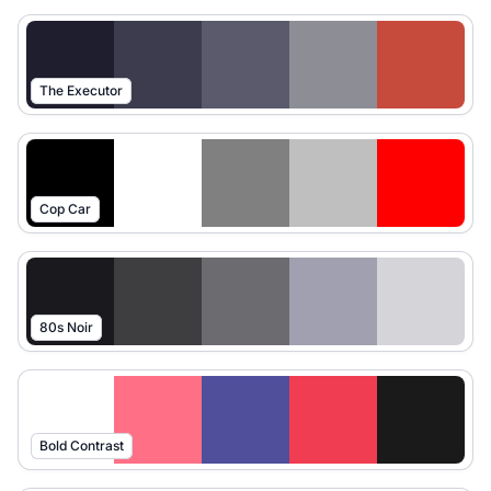
The Executor
Cop Car
80s Noir
Bold Contrast