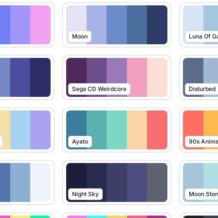
Moon
Luna Of G
Sega CD Weirdcore
Disturbed
Ayato
90s Anim
Night Sky
Moon Sto