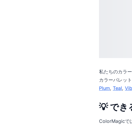
私たちの
カラー
カラーパレット
Plum
,
Teal
,
Vib
💡 で
ColorMag