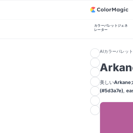
カラーパレットジェネ
レーター
AIカラーパレッ
Ark
美しい
Arka
(#5d3a7e)
,
ea