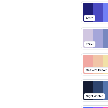
Astro
Ithriel
Cassie's Dream
Night Winter