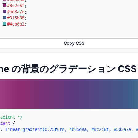
:
#8c2c6f
;
:
#5d3a7e
;
:
#3f5b88
;
:
#4cb8b1
;
Copy CSS
kane の背景のグラデーション CSS
radient */
dient
{
d:
linear-gradient(0.25turn, #b65d9a, #8c2c6f, #5d3a7e, 