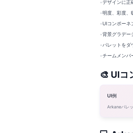
•
デザインに正確
•
明度、彩度、
•
UIコンポー
•
背景グラデー
•
パレットをダ
•
チームメンバ
🎨 U
UI例
Arkaneパ