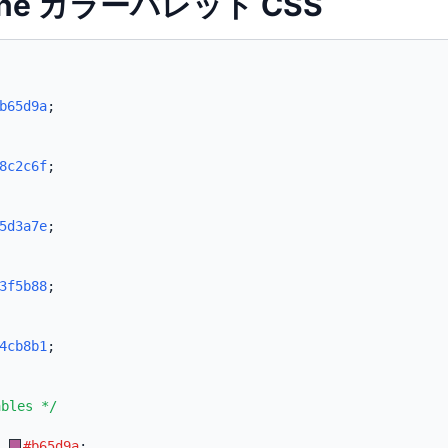
kane カラーパレット CSS
b65d9a
;
8c2c6f
;
5d3a7e
;
3f5b88
;
4cb8b1
;
ables */
:
#b65d9a
;