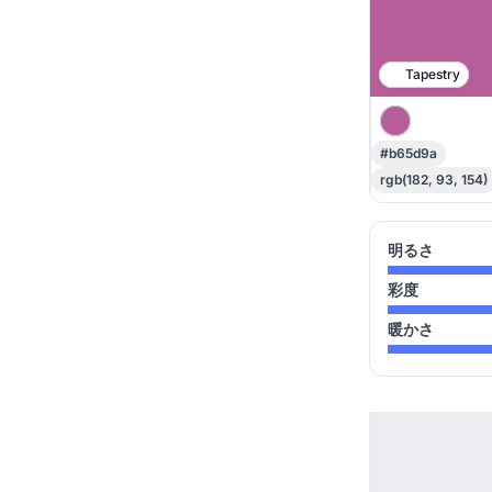
Tapestry
#b65d9a
rgb(182, 93, 154)
明るさ
彩度
暖かさ