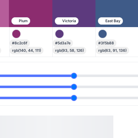
Plum
Victoria
East Bay
#8c2c6f
#5d3a7e
#3f5b88
rgb(140, 44, 111)
rgb(93, 58, 126)
rgb(63, 91, 136)