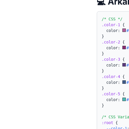
💻 Ar
/* CSS */
.color-1
{
  color: 
#
}
.color-2
{
  color: 
#
}
.color-3
{
  color: 
#
}
.color-4
{
  color: 
#
}
.color-5
{
  color: 
#
}
/* CSS Vari
:root
{
--color-1