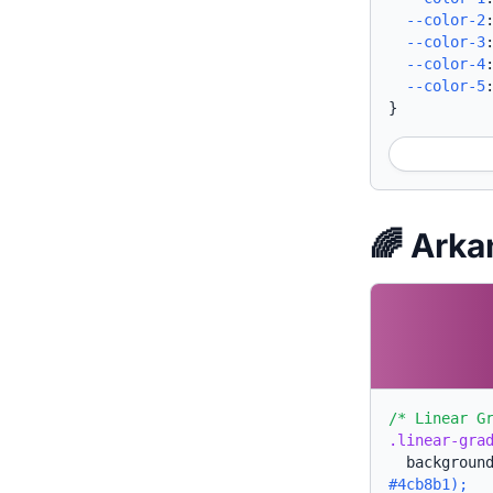
--color-2
--color-3
--color-4
--color-5
}
🌈 Ar
/* Linear G
.linear-gra
backgroun
#4cb8b1);