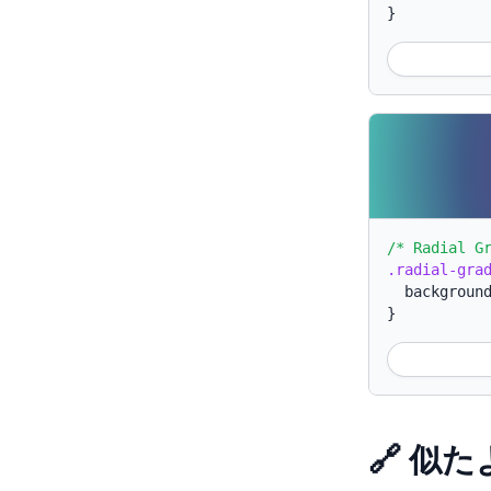
}
/* Radial G
.radial-gra
backgroun
}
🔗 似