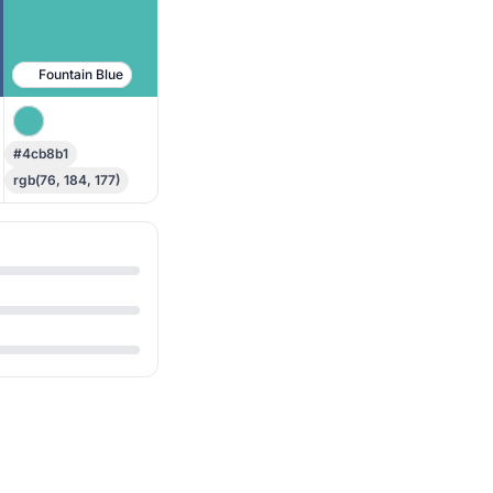
Fountain Blue
#4cb8b1
rgb(76, 184, 177)