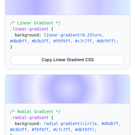
/* Linear Gradient */
.linear-gradient
{
background:
linear-gradient(0.25turn,
#dbdbff, #b3b3ff, #f0f0ff, #c7c7ff, #dbf0ff);
}
Copy Linear Gradient CSS
/* Radial Gradient */
.radial-gradient
{
background:
radial-gradient(circle, #dbdbff,
#b3b3ff, #f0f0ff, #c7c7ff, #dbf0ff);