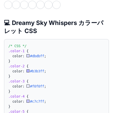
💻 Dreamy Sky Whispers カラーパ
レット CSS
/* CSS */
.color-1
{
  color: 
#dbdbff
;
}
.color-2
{
  color: 
#b3b3ff
;
}
.color-3
{
  color: 
#f0f0ff
;
}
.color-4
{
  color: 
#c7c7ff
;
}
.color-5
{