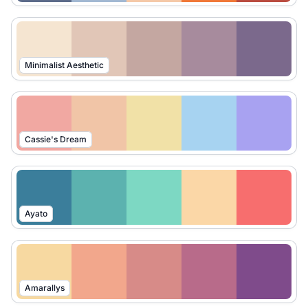
Minimalist Aesthetic
Cassie's Dream
Ayato
Amarallys