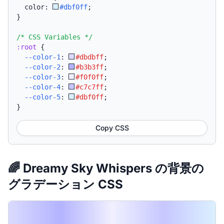
  color: 
#dbf0ff
;
}
/* CSS Variables */
:root
{
--color-1
:
#dbdbff
;
--color-2
:
#b3b3ff
;
--color-3
:
#f0f0ff
;
--color-4
:
#c7c7ff
;
--color-5
:
#dbf0ff
;
}
Copy CSS
🌈 Dreamy Sky Whispers の背景の
グラデーション CSS